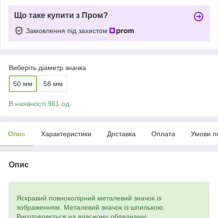
Що таке купити з Пром?
Замовлення під захистом
Виберіть діаметр значка
50 мм
58 мм
В наявності 981 од.
Опис
Характеристики
Доставка
Оплата
Умови п
Опис
Яскравий повноколірний металевий значок із
зображенням. Металевий значок із шпилькою.
Виготовляється на власному обладнанні.