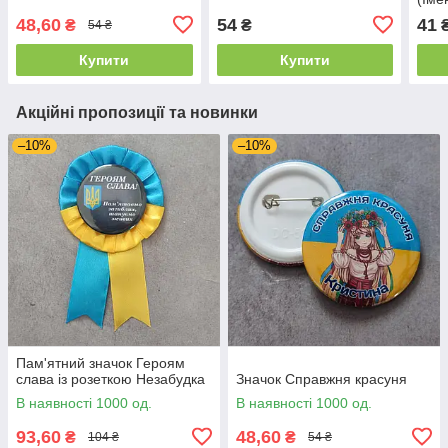
48,60
54
41
₴
₴
54 ₴
Купити
Купити
Акційні пропозиції та новинки
–10%
–10%
Пам'ятний значок Героям
слава із розеткою Незабудка
Значок Справжня красуня
В наявності 1000 од.
В наявності 1000 од.
93,60
48,60
₴
₴
104 ₴
54 ₴