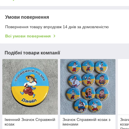
Умови повернення
Повернення товару впродовж 14 днів за домовленістю
Всі умови повернення
Подібні товари компанії
Іменний Значок Справжній
Значок Справжній козак з
Знач
козак
іменами
коза
(Іме