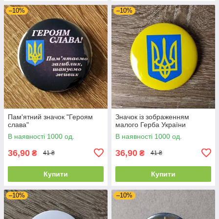
–10%
–10%
Пам'ятний значок "Героям
Значок із зображенням
слава"
малого Герба України
В наявності 1000 од.
В наявності 1000 од.
36,90
36,90
₴
₴
41 ₴
41 ₴
Купити
Купити
–10%
–10%