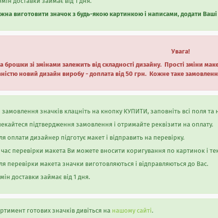
мін доставки займає від 1 дня.
жна виготовити значок з будь-якою картинкою і написами, додати Ваші
Увага!
а брошки зі змінами залежить від складності дизайну. Прості зміни ма
ністю новий дизайн виробу - доплата від 50 грн. Кожне таке замовленн
 замовлення значків клацніть на кнопку КУПИТИ, заповніть всі поля та 
екайтеся підтвердження замовлення і отримайте реквізити на оплату.
ля оплати дизайнер підготує макет і відправить на перевірку.
 час перевірки макета Ви можете вносити коригування по картинок і тек
ля перевірки макета значки виготовляються і відправляються до Вас.
мін доставки займає від 1 дня.
ртимент готових значків дивіться на
нашому сайті
.