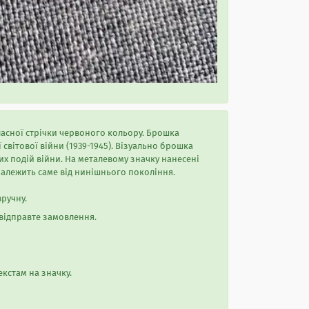
асної стрічки червоного кольору. Брошка
вітової війни (1939-1945). Візуально брошка
них подій війни. На металевому значку нанесені
 залежить саме від нинішнього покоління.
ручну.
 відправте замовлення.
кстам на значку.