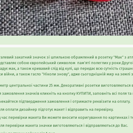
алевий закатний значок зі шпилькою обрамлений в розетку "Мак" з атл
дставляє собою європейський символом пам'яті полеглих у роки Другої с
адує мак, а також кривавий слід від кулі, що передає всю сутність страш
и війни, а також гасло "Ніколи знову", адже сьогоднішній мир на землі
метр центральної частини 25 мм. Декоративні розетки виготовляються в
 замовлення значків кликніть на кнопку КУПИТИ, заповніть всі поля та
екайтеся підтвердження замовлення і отримаєте реквізити на оплату.
ля оплати дизайнер підготує макет і відправить на перевірку.
 час перевірки макета Ви можете вносити коригування по картинках і те
ля перевірки макета значки виготовляються і відправляються до Вас.