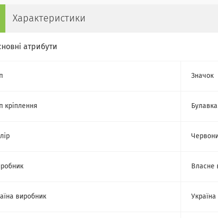
Характеристики
сновні атрибути
п
Значок
п кріплення
Булавка
лір
Червон
робник
Власне 
аїна виробник
Україна