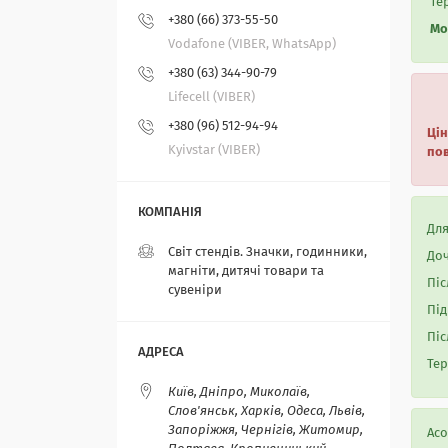
Тер
+380 (66) 373-55-50
Мо
Vodafone (VIBER, WhatsApp)
+380 (63) 344-90-79
Lifecell (VIBER)
+380 (96) 512-94-94
Цін
Kyivstar (VIBER)
пов
Для
Світ стендів. Значки, годинники,
Доч
магніти, дитячі товари та
Піс
сувеніри
Під
Піс
Тер
Київ, Дніпро, Миколаїв,
Слов'янськ, Харків, Одеса, Львів,
Запоріжжя, Чернігів, Житомир,
Асо