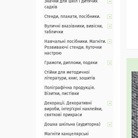
Значки для шкіл і дитячих
садків
Стенди, плакати, посібники.
Вуличні вказівники, вивіски,
таблички
Навчальні посібники. Магніти.
Розвиваючі стенди. Куточки
настрою
Грамоти, дипломи, подяки
Стійки для методичної
літератури, книг, зошитів
Поліграфічна продукція.
Візитки, листівки
Декорації. Декоративні
вироби, інтер'єрні наклейки,
святкові прикраси
Дошка шкільна (аудиторна)
Магніти канцелярські