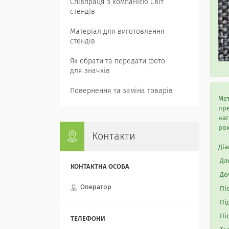
Співпраця з компанією Світ
стендів
Матеріал для виготовлення
стендів
Як обрати та передати фото
для значків
Повернення та заміна товарів
Мет
пре
наг
рок
Контакти
Діа
Для
Доч
Оператор
Піс
Під
Піс