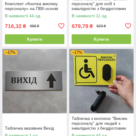
Комплект «Кнопка виклику
персоналу" для осіб з
персоналу» на ПВХ-основі
інвалідністю з бездротовим
дзвінком Сіра
В наявності 44 од.
В наявності 11 од.
716,32
679,78
₴
₴
968 ₴
829 ₴
Купити
Купити
–17%
–17%
Табличка з кнопкою "Виклик
персоналу" для людей з
Табличка вказівник Вихід
інвалідністю з бездротовим
дзвінком 220в
В наявності 1 од.
В наявності 44 од.