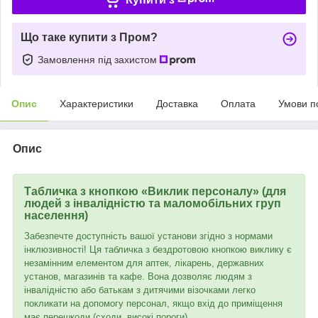
Що таке купити з Пром?
Замовлення під захистом
Опис
Характеристики
Доставка
Оплата
Умови п
Опис
Табличка з кнопкою «Виклик персоналу» (для
людей з інвалідністю та маломобільних груп
населення)
Забезпечте доступність вашої установи згідно з нормами
інклюзивності! Ця табличка з бездротовою кнопкою виклику є
незамінним елементом для аптек, лікарень, державних
установ, магазинів та кафе. Вона дозволяє людям з
інвалідністю або батькам з дитячими візочками легко
покликати на допомогу персонал, якщо вхід до приміщення
має перешкоди (сходи, високі пороги).