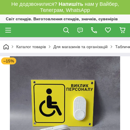
Не додзвонилися?
Напишіть
нам у Вайбер,
Телеграм, WhatsApp
Світ стендів. Виготовлення стендів, значків, сувенірів
Каталог товарів
Для магазинів та організацій
Табличк
–15%