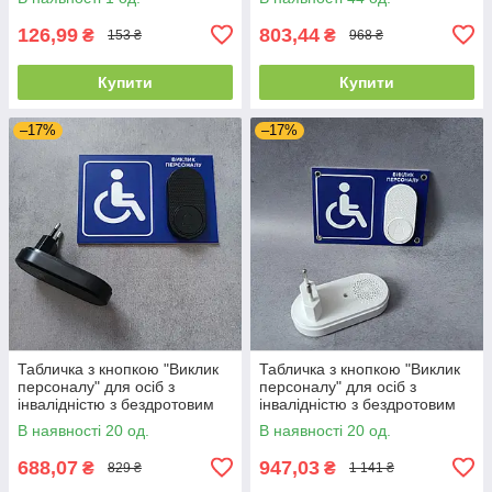
126,99
803,44
₴
₴
153 ₴
968 ₴
Купити
Купити
–17%
–17%
Табличка з кнопкою "Виклик
Табличка з кнопкою "Виклик
персоналу" для осіб з
персоналу" для осіб з
інвалідністю з бездротовим
інвалідністю з бездротовим
дзвінком Синя
дзвінком Синя з білою
В наявності 20 од.
В наявності 20 од.
кнопкою
688,07
947,03
₴
₴
829 ₴
1 141 ₴