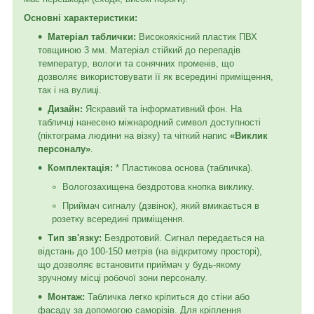
Основні характеристики:
Матеріал таблички:
Високоякісний пластик ПВХ
товщиною 3 мм. Матеріал стійкий до перепадів
температур, вологи та сонячних променів, що
дозволяє використовувати її як всередині приміщення,
так і на вулиці.
Дизайн:
Яскравий та інформативний фон. На
табличці нанесено міжнародний символ доступності
(піктограма людини на візку) та чіткий напис
«Виклик
персоналу»
.
Комплектація:
* Пластикова основа (табличка).
Вологозахищена бездротова кнопка виклику.
Приймач сигналу (дзвінок), який вмикається в
розетку всередині приміщення.
Тип зв'язку:
Бездротовий. Сигнал передається на
відстань до 100-150 метрів (на відкритому просторі),
що дозволяє встановити приймач у будь-якому
зручному місці робочої зони персоналу.
Монтаж:
Табличка легко кріпиться до стіни або
фасаду за допомогою саморізів. Для кріплення