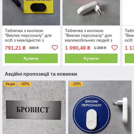
Табличка з кнопкою
Табличка з кнопкою
Табл
"Виклик персоналу" для
"Виклик персоналу" для
"Вик
осіб з інвалідністю з
маломобільних людей з
осіб
бездротовою системою
бездротовим дзвінком
безд
791,21
1 090,48
1 1
₴
₴
889 ₴
1 268 ₴
220в Біла кнопка
220в
Купити
Купити
Акційні пропозиції та новинки
Акція
–50%
–33%