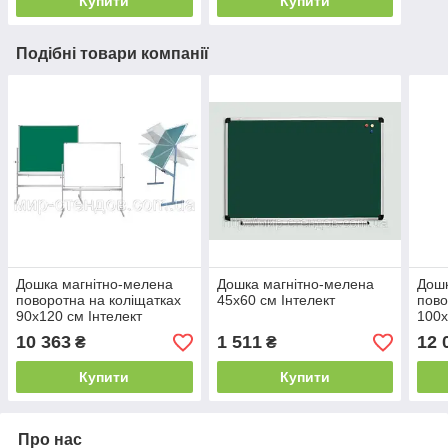
Купити
Купити
Подібні товари компанії
Дошка магнітно-мелена
Дошка магнітно-мелена
Дошк
поворотна на коліщатках
45х60 см Інтелект
пово
90х120 см Інтелект
100х
10 363
1 511
12 
₴
₴
Купити
Купити
Про нас