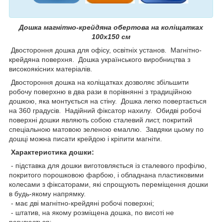
Дошка магнітно-крейдяна обертова на коліщатках
100х150 см
Двостороння дошка для офісу, освітніх установ. Магнітно-
крейдяна поверхня. Дошка українського виробництва з
високоякісних матеріалів.
Двостороння дошка на коліщатках дозволяє збільшити
робочу поверхню в два рази в порівнянні з традиційною
дошкою, яка монтується на стіну. Дошка легко повертається
на 360 градусів. Надійний фіксатор нахилу. Обидві робочі
поверхні дошки являють собою сталевий лист, покритий
спеціальною матовою зеленою емаллю. Завдяки цьому по
дошці можна писати крейдою і кріпити магніти.
Характеристика дошки:
- підставка для дошки виготовляється із сталевого профілю,
покритого порошковою фарбою, і обладнана пластиковими
колесами з фіксаторами, які спрощують переміщення дошки
в будь-якому напрямку.
- має дві магнітно-крейдяні робочі поверхні;
- штатив, на якому розміщена дошка, по висоті не
регулюється;