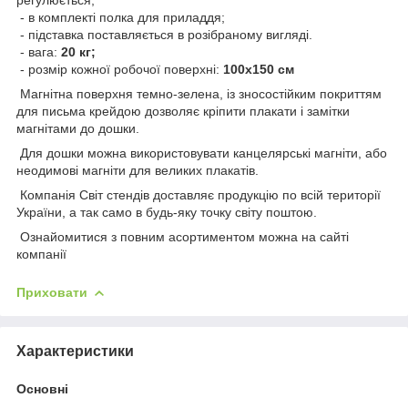
- в комплекті полка для приладдя;
- підставка поставляється в розібраному вигляді.
- вага:
20 кг;
- розмір кожної робочої поверхні:
100х150 см
Магнітна поверхня темно-зелена, із зносостійким покриттям
для письма крейдою дозволяє кріпити плакати і замітки
магнітами до дошки.
Для дошки можна використовувати канцелярські магніти, або
неодимові магніти для великих плакатів.
Компанія Світ стендів доставляє продукцію по всій території
України, а так само в будь-яку точку світу поштою.
Ознайомитися з повним асортиментом можна на сайті
компанії
Приховати
Характеристики
Основні