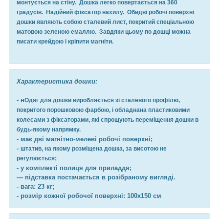
монтується на стіну. Дошка легко повертається на 360
градусів. Надійний фіксатор нахилу. Обидві робочі поверхні
дошки являють собою сталевий лист, покритий спеціальною
матовою зеленою емаллю. Завдяки цьому по дошці можна
писати крейдою і кріпити магніти.
Характеристика дошки:
- н
Одяг для дошки виробляється зі сталевого профілю,
покритого порошковою фарбою, і обладнана пластиковими
колесами з фіксаторами, які спрощують переміщення дошки в
будь-якому напрямку.
- має дві магнітно-мелеві робочі поверхні;
-
штатив, на якому розміщена дошка, за висотою не
;
регулюється
- у комплекті полиця для приладдя;
— підставка постачається в розібраному вигляді.
- вага: 23 кг;
- розмір кожної робочої поверхні: 100х150 см