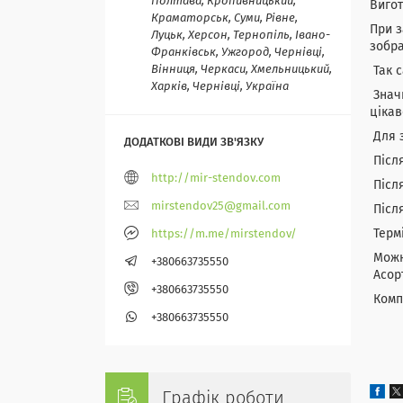
Полтава, Кропивницький,
Вигот
Краматорськ, Суми, Рівне,
При з
Луцьк, Херсон, Тернопіль, Івано-
зобра
Франківськ, Ужгород, Чернівці,
Вінниця, Черкаси, Хмельницький,
Так с
Харків, Чернівці, Україна
Значк
цікав
Для з
Після
http://mir-stendov.com
Після
mirstendov25@gmail.com
Після
Термі
https://m.me/mirstendov/
Можна
+380663735550
Асорт
+380663735550
Компа
+380663735550
Графік роботи