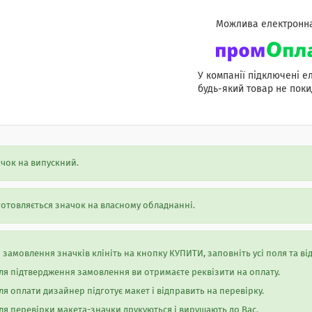
У компанії підключені е
будь-який товар не поки
чок на випускний.
отовляється значок на власному обладнанні.
 замовлення значків клініть на кнопку КУПИТИ, заповніть усі поля та в
ля підтвердження замовлення ви отримаєте реквізити на оплату.
ля оплати дизайнер підготує макет і відправить на перевірку.
ля перевірки макета-значки друкуються і вирушають до Вас.