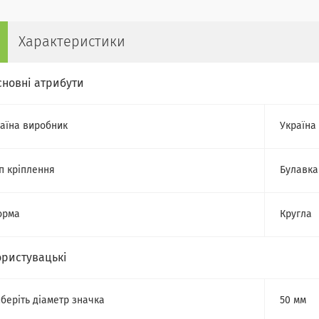
Характеристики
сновні атрибути
аїна виробник
Україна
п кріплення
Булавка
орма
Кругла
ористувацькі
беріть діаметр значка
50 мм