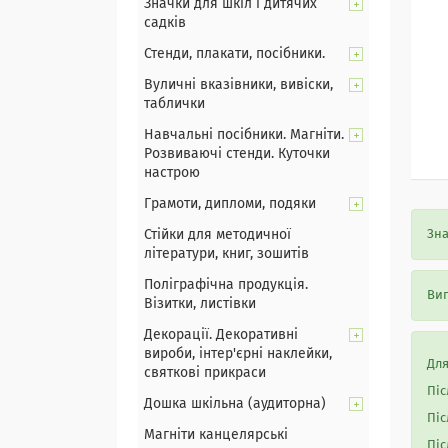
Значки для шкіл і дитячих
садків
Стенди, плакати, посібники.
Вуличні вказівники, вивіски,
таблички
Навчальні посібники. Магніти.
Розвиваючі стенди. Куточки
настрою
Грамоти, дипломи, подяки
Стійки для методичної
Зна
літератури, книг, зошитів
Поліграфічна продукція.
Виг
Візитки, листівки
Декорації. Декоративні
вироби, інтер'єрні наклейки,
Для
святкові прикраси
Піс
Дошка шкільна (аудиторна)
Піс
Магніти канцелярські
Піс