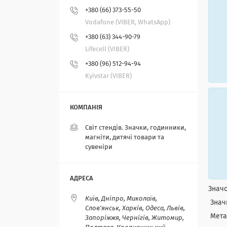
+380 (66) 373-55-50
Vodafone (VIBER, WhatsApp)
+380 (63) 344-90-79
Lifecell (VIBER)
+380 (96) 512-94-94
Kyivstar (VIBER)
Світ стендів. Значки, годинники,
магніти, дитячі товари та
сувеніри
Значо
Київ, Дніпро, Миколаїв,
Значк
Слов'янськ, Харків, Одеса, Львів,
Метал
Запоріжжя, Чернігів, Житомир,