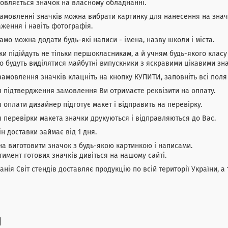
овляється значок на власному обладнанні.
амовленні значків можна вибрати картинку для нанесення на зна
ження і навіть фотографія.
амо можна додати будь-які написи - імена, назву школи і міста.
и підійдуть не тільки першокласникам, а й учням будь-якого кла
о будуть виділятися майбутні випускники з яскравими цікавими зн
амовлення значків клацніть на кнопку КУПИТИ, заповніть всі поля
 підтвердження замовлення Ви отримаєте реквізити на оплату.
 оплати дизайнер підготує макет і відправить на перевірку.
 перевірки макета значки друкуються і відправляються до Вас.
н доставки займає від 1 дня.
 виготовити значок з будь-якою картинкою і написами.
имент готових значків дивіться на нашому сайті.
нія Світ стендів доставляє продукцію по всій території України, а 