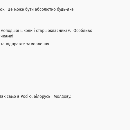
чок. Це може бути абсолютно будь-яке
су молодшої школи і старшокласникам. Особливо
ачками!
 та відправте замовлення.
так само в Росію, Білорусь і Молдову.