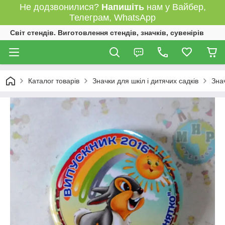
Не додзвонилися?
Напишіть
нам у Вайбер,
Телеграм, WhatsApp
Світ стендів. Виготовлення стендів, значків, сувенірів
Каталог товарів
Значки для шкіл і дитячих садків
Зна