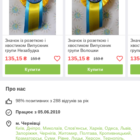
Значок із розеткою і
Значок із розеткою і
Знач
хвостиком Випускник
хвостиком Випускник
хвос
групи Незабудка
групи Волошки
груп
135,15
135,15
135
₴
₴
159 ₴
159 ₴
Купити
Купити
Про нас
98% позитивних з 288 відгуків за рік
Працює з 05.06.2010
м. Чернівці
Київ, Дніпро, Миколаїв, Слов'янськ, Харків, Одеса, Львів,
Запоріжжя, Чернігів, Житомир, Полтава, Кропивницький,
Краматорськ, Суми, Рівне, Луцьк, Херсон, Тернопіль,