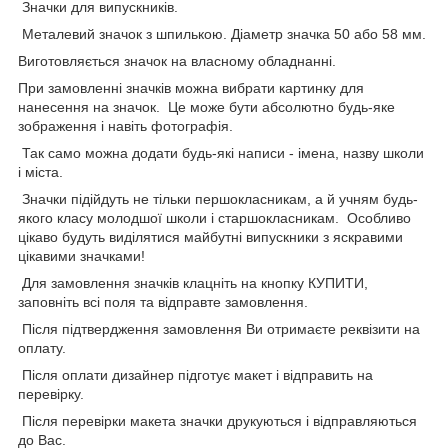
Значки для випускників.
Металевий значок з шпилькою. Діаметр значка 50 або 58 мм.
Виготовляється значок на власному обладнанні.
При замовленні значків можна вибрати картинку для
нанесення на значок. Це може бути абсолютно будь-яке
зображення і навіть фотографія.
Так само можна додати будь-які написи - імена, назву школи
і міста.
Значки підійдуть не тільки першокласникам, а й учням будь-
якого класу молодшої школи і старшокласникам. Особливо
цікаво будуть виділятися майбутні випускники з яскравими
цікавими значками!
Для замовлення значків клацніть на кнопку КУПИТИ,
заповніть всі поля та відправте замовлення.
Після підтвердження замовлення Ви отримаєте реквізити на
оплату.
Після оплати дизайнер підготує макет і відправить на
перевірку.
Після перевірки макета значки друкуються і відправляються
до Вас.