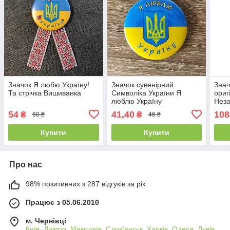
Значок Я любю Україну!
Значок сувенірний
Знач
Та стрічка Вишиванка
Символіка України Я
ориг
люблю Україну
Неза
Симв
54
41,40
108
₴
₴
60 ₴
46 ₴
Купити
Купити
Про нас
98% позитивних з 287 відгуків за рік
Працює з 05.06.2010
м. Чернівці
Київ, Дніпро, Миколаїв, Слов'янськ, Харків, Одеса, Львів,