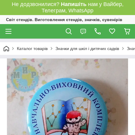
Не додзвонилися?
Напишіть
нам у Вайбер,
Телеграм, WhatsApp
Світ стендів. Виготовлення стендів, значків, сувенірів
Каталог товарів
Значки для шкіл і дитячих садків
Зна