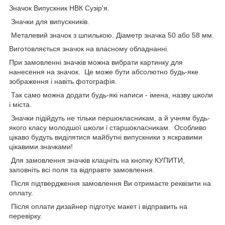
Значок Випускник НВК Сузір'я.
Значки для випускників.
Металевий значок з шпилькою. Діаметр значка 50 або 58 мм.
Виготовляється значок на власному обладнанні.
При замовленні значків можна вибрати картинку для
нанесення на значок. Це може бути абсолютно будь-яке
зображення і навіть фотографія.
Так само можна додати будь-які написи - імена, назву школи
і міста.
Значки підійдуть не тільки першокласникам, а й учням будь-
якого класу молодшої школи і старшокласникам. Особливо
цікаво будуть виділятися майбутні випускники з яскравими
цікавими значками!
Для замовлення значків клацніть на кнопку КУПИТИ,
заповніть всі поля та відправте замовлення.
Після підтвердження замовлення Ви отримаєте реквізити на
оплату.
Після оплати дизайнер підготує макет і відправить на
перевірку.