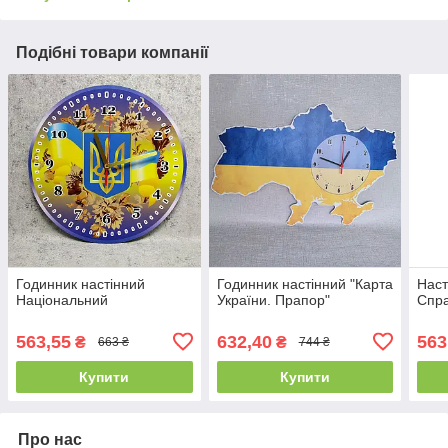
Подібні товари компанії
Годинник настінний
Годинник настінний "Карта
Наст
Національний
України. Прапор"
Спра
563,55
632,40
563
₴
₴
663 ₴
744 ₴
Купити
Купити
Про нас