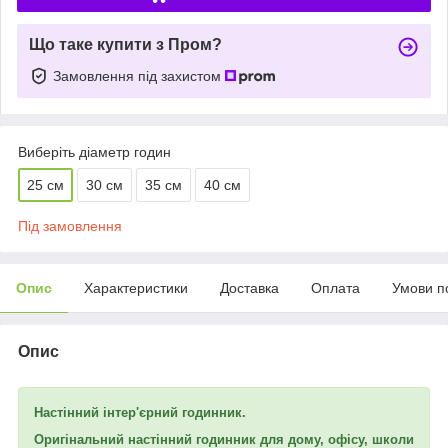
Що таке купити з Пром?
Замовлення під захистом
Виберіть діаметр годин
25 см
30 см
35 см
40 см
Під замовлення
Опис
Характеристики
Доставка
Оплата
Умови п
Опис
Настінний інтер'єрний годинник.
Оригінальний настінний годинник для дому, офісу, школи