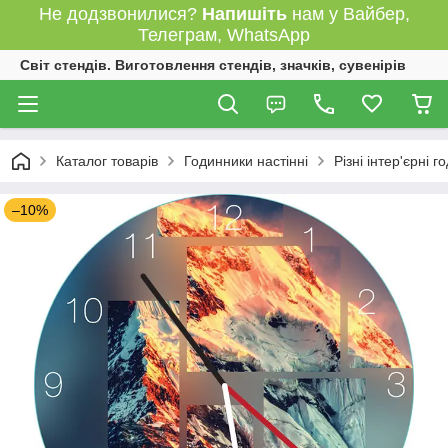
Не додзвонилися?
Напишіть
нам у Вайбер,
Телеграм, WhatsApp
Світ стендів. Виготовлення стендів, значків, сувенірів
Каталог товарів
Годинники настінні
Різні інтер'єрні 
–10%