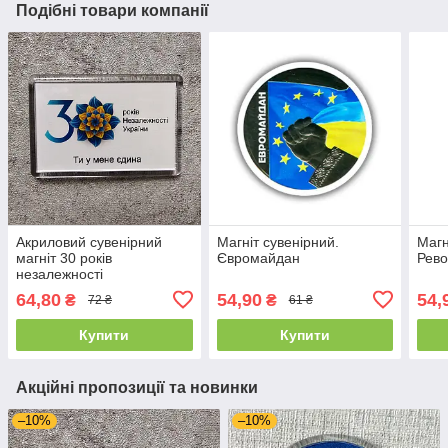
Подібні товари компанії
Акриловий сувенірний
Магніт сувенірний.
Магн
магніт 30 років
Євромайдан
Рево
незалежності
(Прямокутний)
64,80
54,90
54,
₴
₴
72 ₴
61 ₴
Купити
Купити
Акційні пропозиції та новинки
–10%
–10%