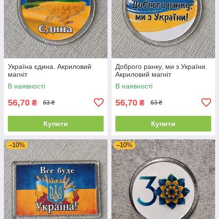
Україна єдина. Акриловий
Доброго ранку, ми з України.
магніт
Акриловий магніт
В наявності
В наявності
56,70
56,70
₴
₴
63 ₴
63 ₴
Купити
Купити
–10%
–10%