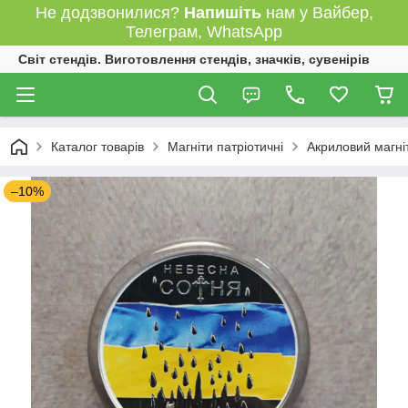
Не додзвонилися?
Напишіть
нам у Вайбер,
Телеграм, WhatsApp
Світ стендів. Виготовлення стендів, значків, сувенірів
Каталог товарів
Магніти патріотичні
Акриловий магні
–10%