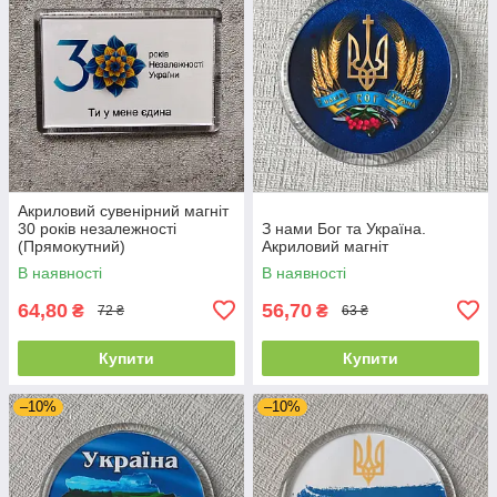
Акриловий сувенірний магніт
30 років незалежності
З нами Бог та Україна.
(Прямокутний)
Акриловий магніт
В наявності
В наявності
64,80
56,70
₴
₴
72 ₴
63 ₴
Купити
Купити
–10%
–10%