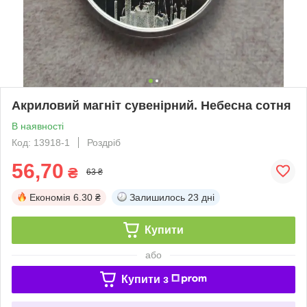
Акриловий магніт сувенірний. Небесна сотня
В наявності
Код: 13918-1
Роздріб
56,70
₴
63 ₴
Економія
6.30 ₴
Залишилось
23 дні
Купити
або
Купити з