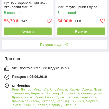
Руський корабель, іди нахй.
Акриловий магніт
Магніт сувенірний Одеса
В наявності
В наявності
56,70
54,90
₴
₴
63 ₴
61 ₴
Купити
Купити
Показати ще
Про нас
98% позитивних з 288 відгуків за рік
Працює з 05.06.2010
м. Чернівці
Київ, Дніпро, Миколаїв, Слов'янськ, Харків, Одеса, Львів,
Запоріжжя, Чернігів, Житомир, Полтава, Кропивницький,
Краматорськ, Суми, Рівне, Луцьк, Херсон, Тернопіль,
Івано-Франківськ, Ужгород, Чернівці, Вінниця, Черкаси,
Хмельницький, Харків, Чернівці, Україна