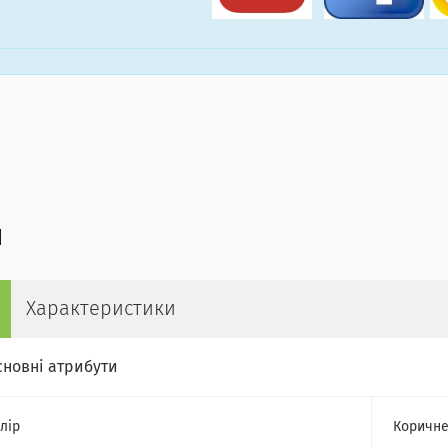
Характеристики
сновні атрибути
лір
Коричн