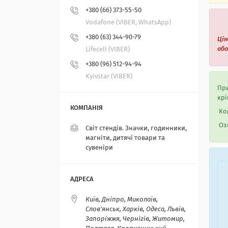
+380 (66) 373-55-50
Vodafone (VIBER, WhatsApp)
+380 (63) 344-90-79
Цін
або
Lifecell (VIBER)
+380 (96) 512-94-94
Kyivstar (VIBER)
При
крі
Ком
Озн
Світ стендів. Значки, годинники,
магніти, дитячі товари та
сувеніри
Київ, Дніпро, Миколаїв,
Слов'янськ, Харків, Одеса, Львів,
Запоріжжя, Чернігів, Житомир,