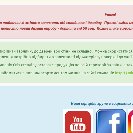
Увага!
а таблички зі змінами залежить від складності дизайну. Прості зміни
 повністю новий дизайн виробу - доплата від 50 грн. Кожне таке замов
кріпити табличку до дверей або стіни не складно. Можна скористатис
плення потрібно підбирати в залежності від матеріалу поверхні до якої
панія Світ стендів доставляє продукцію по всій території України, а так
айомитися з повним асортиментом можна на сайті компанії:
http://mi
Наші офіційні групи в соціальних