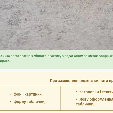
личка виготовлена ​​з міцного пластику з додатковим захистом зображен
ирати.
При замовленні можна змінити пр
заголовки і тексти
фон і картинки,
мову оформленн
форму таблички,
таблички,