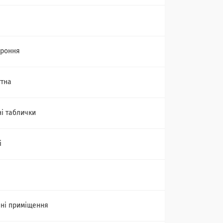
ороння
тна
ні таблички
і
ні приміщення