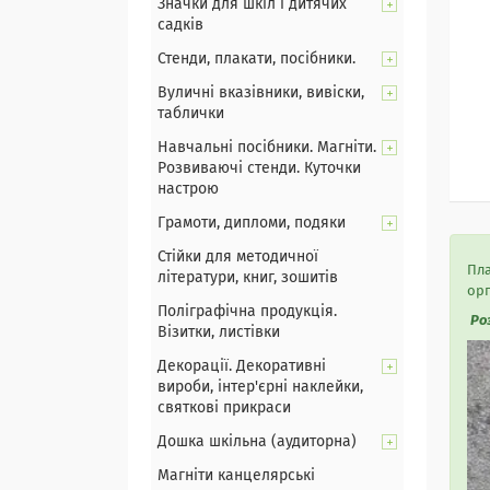
Значки для шкіл і дитячих
садків
Стенди, плакати, посібники.
Вуличні вказівники, вивіски,
таблички
Навчальні посібники. Магніти.
Розвиваючі стенди. Куточки
настрою
Грамоти, дипломи, подяки
Стійки для методичної
Пла
літератури, книг, зошитів
орг
Поліграфічна продукція.
Ро
Візитки, листівки
Декорації. Декоративні
вироби, інтер'єрні наклейки,
святкові прикраси
Дошка шкільна (аудиторна)
Магніти канцелярські