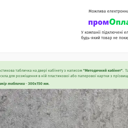
У компанії підключені е
будь-який товар не поки
стикова табличка на двері кабінету з написом
"Методичний кабінет"
. 
скла для розміщення в ній пластикової або паперової картки з прізвище
змір таблички
-
300х150 мм
.