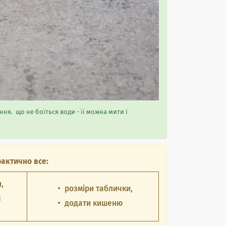
ня. що не боїться води - її можна мити і
актично все:
,
розміри таблички,
я
додати кишеню