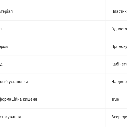
теріал
Пластик
п
Одност
орма
Прямоку
ид
Кабінет
осіб установки
На двер
формаційна кишеня
True
стосування
Всереди