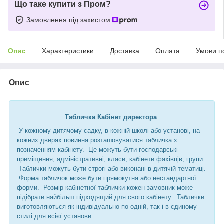
Що таке купити з Пром?
Замовлення під захистом
Опис
Характеристики
Доставка
Оплата
Умови п
Опис
Табличка Кабінет директора
У кожному дитячому садку, в кожній школі або установі, на
кожних дверях повинна розташовуватися табличка з
позначенням кабінету. Це можуть бути господарські
приміщення, адміністративні, класи, кабінети фахівців, групи.
Таблички можуть бути строгі або виконані в дитячій тематиці.
Форма табличок може бути прямокутна або нестандартної
форми. Розмір кабінетної таблички кожен замовник може
підібрати найбільш підходящий для свого кабінету. Таблички
виготовляються як індивідуально по одній, так і в єдиному
стилі для всієї установи.