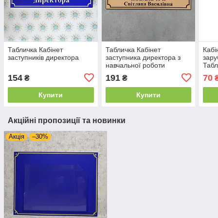
Табличка Кабінет
Табличка Кабінет
Кабі
заступників директора
заступника директора з
зару
навчальної роботи
Табл
154
191
70
₴
₴
Купити
Купити
Акційні пропозиції та новинки
Акція
–30%