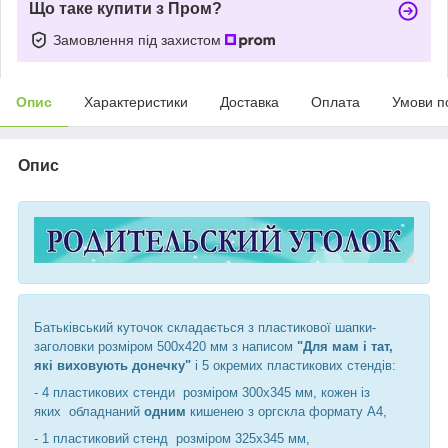
Що таке купити з Пром?
Замовлення під захистом
Опис
Характеристики
Доставка
Оплата
Умови п
Опис
Батьківський куточок складається з пластикової шапки-
заголовки розміром 500х420 мм з написом
"Для мам і тат,
які виховують донечку"
і 5 окремих пластикових стендів:
- 4 пластикових стенди розміром 300х345 мм, кожен із
яких обладнаний
одним
кишенею з оргскла формату А4,
- 1 пластиковий стенд розміром 325х345 мм,