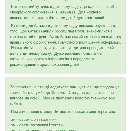
Батьківський куточок в дитячому садку-це один із способів
своєрідного спілкування із батьками. Для кожного
вихователя контакт з батьками дітей дуже важливий.
Куточки для батьків в дитячому саду використовуються для
того, щоб батьки бачили роботу педагогів, знайомилися з
життям дітей в групі. Адже батьківський інтерес залежить від
правильного оформлення, грамотного розміщення інформації.
Наших батьків завжди цікавить, як дитина проводить свій
день в дитячому садку. Дуже важливо помістити в
батьківський куточок інформацію з порадами та
рекомендаціями щодо виховання дітей.
Зображення на стенді додатково ламінується, що продовжує
термін його служби до 15 років. Стенд не дряпається і не
вигорає на сонці. Можна протирати вологою тканиною або
губкою.
При замовленні стенду Ви можете вносити свої корективи:
змінювати фон і картинки,
змінювати заголовки і тексти,
змінювати мову оформлення стенду,