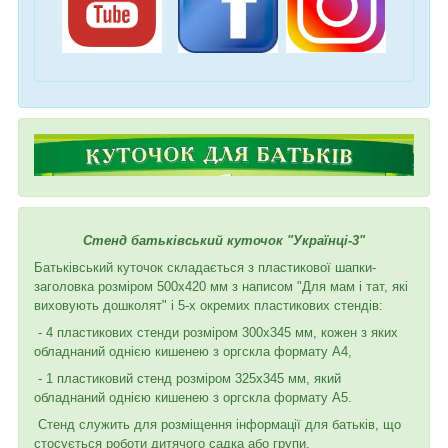
Стенд батьківський куточок "Українці-3"
Батьківський куточок складається з пластикової шапки-
заголовка розміром 500х420 мм з написом "Для мам і тат, які
виховують дошколят" і 5-х окремих пластикових стендів:
- 4 пластикових стенди розміром 300х345 мм, кожен з яких
обладнаний однією кишенею з оргскла формату А4,
- 1 пластиковий стенд розміром 325х345 мм, який
обладнаний однією кишенею з оргскла формату А5.
Стенд служить для розміщення інформації для батьків, що
стосується роботи дитячого садка або групи.