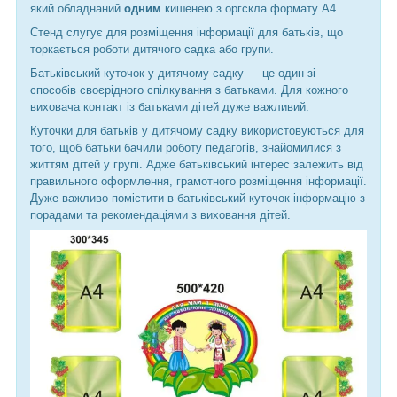
який обладнаний
одним
кишенею з оргскла формату А4.
Стенд слугує для розміщення інформації для батьків, що
торкається роботи дитячого садка або групи.
Батьківський куточок у дитячому садку — це один зі
способів своєрідного спілкування з батьками. Для кожного
виховача контакт із батьками дітей дуже важливий.
Куточки для батьків у дитячому садку використовуються для
того, щоб батьки бачили роботу педагогів, знайомилися з
життям дітей у групі. Адже батьківський інтерес залежить від
правильного оформлення, грамотного розміщення інформації.
Дуже важливо помістити в батьківський куточок інформацію з
порадами та рекомендаціями з виховання дітей.