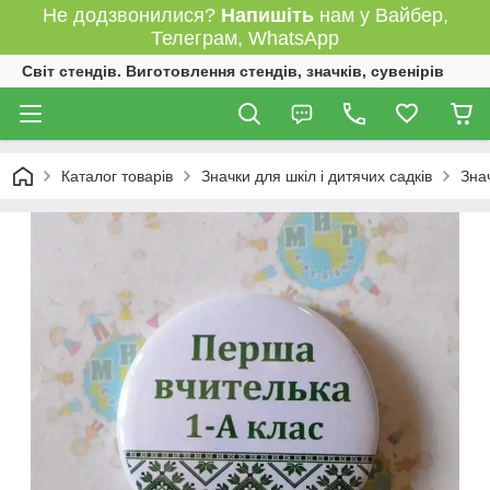
Не додзвонилися?
Напишіть
нам у Вайбер,
Телеграм, WhatsApp
Світ стендів. Виготовлення стендів, значків, сувенірів
Каталог товарів
Значки для шкіл і дитячих садків
Зна