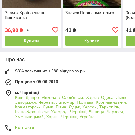
Значок Країна знань
Значок Перша вчителька
Знач
Вишиванка
(Кол
36,90
41
41
₴
₴
41 ₴
Купити
Купити
Про нас
98% позитивних з 288 відгуків за рік
Працює з 05.06.2010
м. Чернівці
Київ, Дніпро, Миколаїв, Слов'янськ, Харків, Одеса, Львів,
Запоріжжя, Чернігів, Житомир, Полтава, Кропивницький,
Краматорськ, Суми, Рівне, Луцьк, Херсон, Тернопіль,
Івано-Франківськ, Ужгород, Чернівці, Вінниця, Черкаси,
Хмельницький, Харків, Чернівці, Україна
Контакти