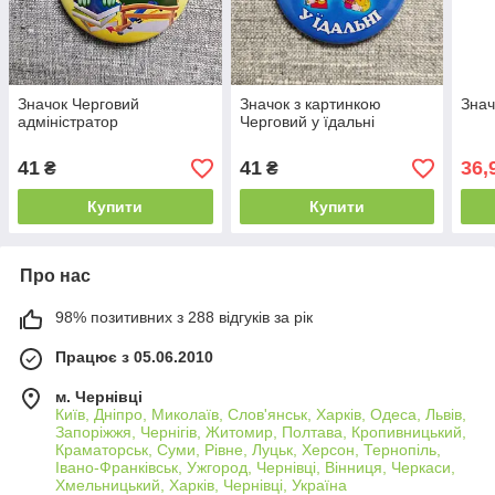
Значок Черговий
Значок з картинкою
Знач
адміністратор
Черговий у їдальні
41
41
36,
₴
₴
Купити
Купити
Про нас
98% позитивних з 288 відгуків за рік
Працює з 05.06.2010
м. Чернівці
Київ, Дніпро, Миколаїв, Слов'янськ, Харків, Одеса, Львів,
Запоріжжя, Чернігів, Житомир, Полтава, Кропивницький,
Краматорськ, Суми, Рівне, Луцьк, Херсон, Тернопіль,
Івано-Франківськ, Ужгород, Чернівці, Вінниця, Черкаси,
Хмельницький, Харків, Чернівці, Україна