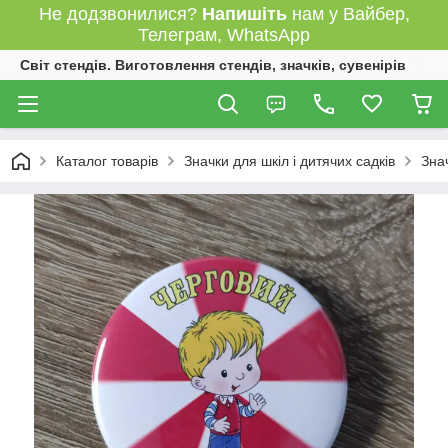
Не додзвонилися?
Напишіть
нам у Вайбер,
Телеграм, WhatsApp
Світ стендів. Виготовлення стендів, значків, сувенірів
Каталог товарів
Значки для шкіл і дитячих садків
Зна