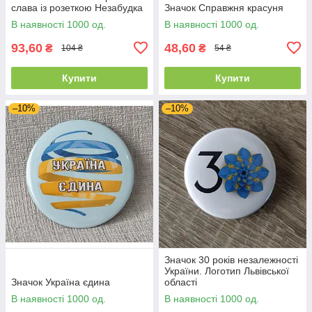
слава із розеткою Незабудка
Значок Справжня красуня
В наявності 1000 од.
В наявності 1000 од.
93,60
48,60
₴
₴
104 ₴
54 ₴
Купити
Купити
–10%
–10%
Значок 30 років незалежності
України. Логотип Львівської
Значок Україна єдина
області
В наявності 1000 од.
В наявності 1000 од.