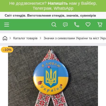
Не додзвонилися?
Напишіть
нам у Вайбер,
Телеграм, WhatsApp
Світ стендів. Виготовлення стендів, значків, сувенірів
Каталог товарів
Значки з символами України та міст Укр
–10%