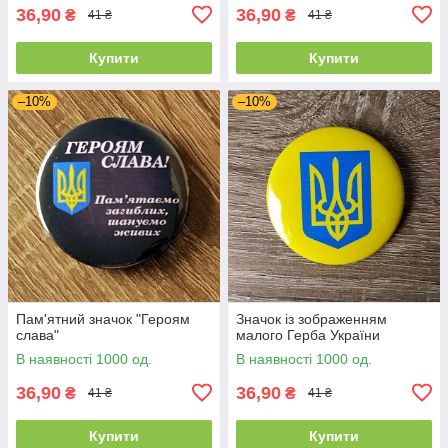
36,90
36,90
₴
₴
41 ₴
41 ₴
Купити
Купити
–10%
–10%
Пам'ятний значок "Героям
Значок із зображенням
слава"
малого Герба України
В наявності 1000 од.
В наявності 1000 од.
36,90
36,90
₴
₴
41 ₴
41 ₴
Купити
Купити