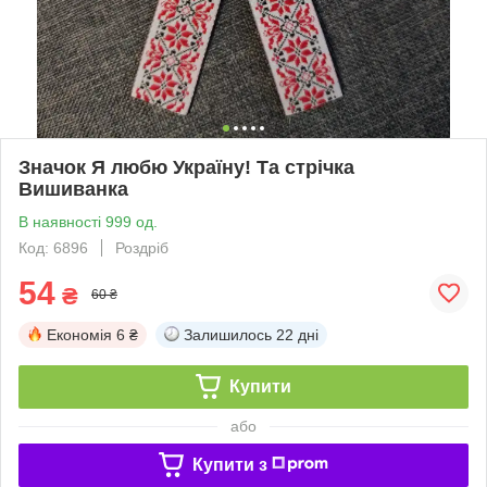
Значок Я любю Україну! Та стрічка
Вишиванка
В наявності 999 од.
Код: 6896
Роздріб
54
₴
60 ₴
Економія
6 ₴
Залишилось
22 дні
Купити
або
Купити з