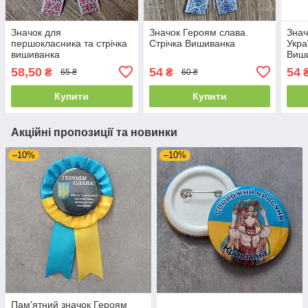
Значок для
Значок Героям слава.
Знач
першокласника та стрічка
Стрічка Вишиванка
Укра
вишиванка
Виш
58,50
54
54
₴
₴
65 ₴
60 ₴
Купити
Купити
Акційні пропозиції та новинки
–10%
–10%
Пам'ятний значок Героям