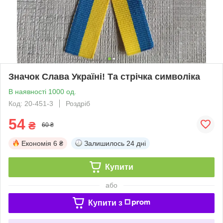
Значок Слава Україні! Та стрічка символіка
В наявності 1000 од.
Код: 20-451-3
Роздріб
54
₴
60 ₴
Економія
6 ₴
Залишилось
24 дні
Купити
або
Купити з