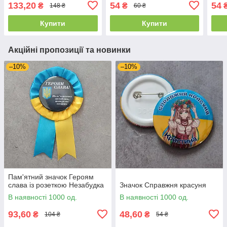
133,20
54
54
₴
₴
148 ₴
60 ₴
Купити
Купити
Акційні пропозиції та новинки
–10%
–10%
Пам'ятний значок Героям
слава із розеткою Незабудка
Значок Справжня красуня
В наявності 1000 од.
В наявності 1000 од.
93,60
48,60
₴
₴
104 ₴
54 ₴