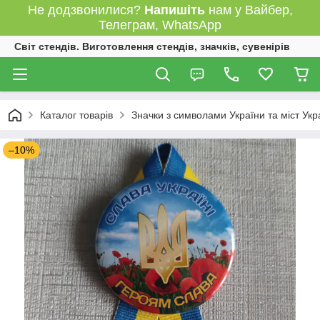
Не додзвонилися?
Напишіть
нам у Вайбер,
Телеграм, WhatsApp
Світ стендів. Виготовлення стендів, значків, сувенірів
Каталог товарів
Значки з символами України та міст Укр
–10%