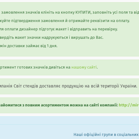
 замовлення значків клініть на кнопку КУПИТИ, заповніть усі поля та в
куйте підтвердження замовлення й отримайте реквізити на оплату.
ля оплати дизайнер підготує макет і відправить на перевірку.
вердіть макет значки надрукуються і вирушать до Вас.
мін доставки займає від 1 дня.
ртимент готових значків дивіться на
нашому сайті
.
панія Світ стендів доставляє продукцію на всій території України.
айомитися з повним асортиментом можна на сайті компанії:
http://mi
Наші офіційні групи в соціальних