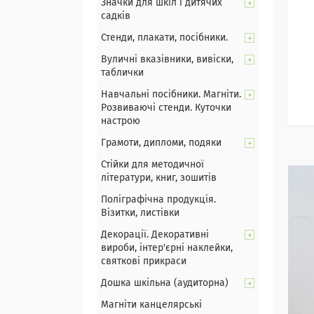
Значки для шкіл і дитячих
садків
Стенди, плакати, посібники.
Вуличні вказівники, вивіски,
таблички
Навчальні посібники. Магніти.
Розвиваючі стенди. Куточки
настрою
Грамоти, дипломи, подяки
Стійки для методичної
літератури, книг, зошитів
Поліграфічна продукція.
Візитки, листівки
Декорації. Декоративні
вироби, інтер'єрні наклейки,
святкові прикраси
Дошка шкільна (аудиторна)
Магніти канцелярські