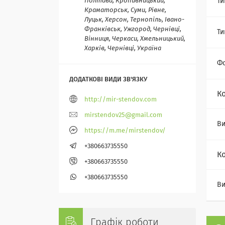
Ти
Полтава, Кропивницький,
Краматорськ, Суми, Рівне,
Луцьк, Херсон, Тернопіль, Івано-
Франківськ, Ужгород, Чернівці,
Ти
Вінниця, Черкаси, Хмельницький,
Харків, Чернівці, Україна
Ф
К
http://mir-stendov.com
mirstendov25@gmail.com
Ви
https://m.me/mirstendov/
+380663735550
К
+380663735550
+380663735550
Ви
Графік роботи