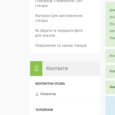
Співпраця з компанією Світ
стендів
Для
Матеріал для виготовлення
Очі
стендів
Піс
Як обрати та передати фото
Зат
для значків
Тер
Повернення та заміна товарів
Асо
Контакти
Ком
Озн
Оператор