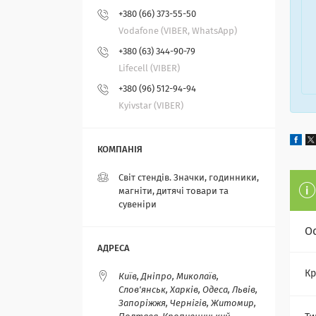
+380 (66) 373-55-50
Vodafone (VIBER, WhatsApp)
+380 (63) 344-90-79
Lifecell (VIBER)
+380 (96) 512-94-94
Kyivstar (VIBER)
Світ стендів. Значки, годинники,
магніти, дитячі товари та
сувеніри
О
Кр
Київ, Дніпро, Миколаїв,
Слов'янськ, Харків, Одеса, Львів,
Запоріжжя, Чернігів, Житомир,