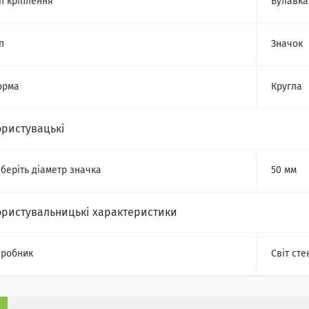
п кріплення
Булавка
п
Значок
орма
Кругла
ористувацькі
беріть діаметр значка
50 мм
ористувальницькі характеристики
робник
Світ сте