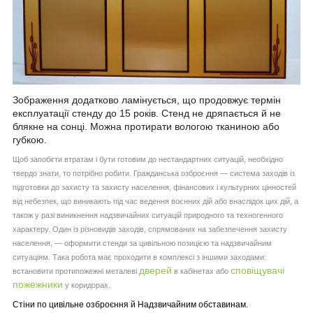
Зображення додатково ламінується, що продовжує термін
експлуатації стенду до 15 років. Стенд не дряпається й не
блякне на сонці. Можна протирати вологою тканиною або
губкою.
Щоб запобігти втратам і бути готовим до нестандартних ситуацій, необхідно
твердо знати, то потрібно робити. Гражданська озброєння — система заходів із
підготовки до захисту та захисту населення, фінансових і культурних цінностей
від небезпек, що виникають під час ведення воєнних дій або внаслідок цих дій, а
також у разі виникнення надзвичайних ситуацій природного та техногенного
характеру. Один із різновидів заходів, спрямованих на забезпечення захисту
населення, — оформити стенди за цивільною позицією та надзвичайним
ситуаціям. Така робота має проходити в комплексі з іншими заходами:
дверей
сповіщувачі
встановити протипожежні металеві
в кабінетах або
пожежники
у коридорах.
Стіни по цивільне озброєння й Надзвичайним обставинам.