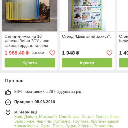
Стенд-книжка на 10
Стенд "Цивільний захист".
Стен
кишень Воїни ЗСУ - наш
Інф
захист, гордість та сила
1 968,40
1 948
1 4
₴
₴
2 072 ₴
Купити
Купити
Про нас
98% позитивних з 287 відгуків за рік
Працює з 05.06.2010
м. Чернівці
Київ, Дніпро, Миколаїв, Слов'янськ, Харків, Одеса, Львів,
Запоріжжя, Чернігів, Житомир, Полтава, Кропивницький,
Краматорськ, Суми, Рівне, Луцьк, Херсон, Тернопіль,