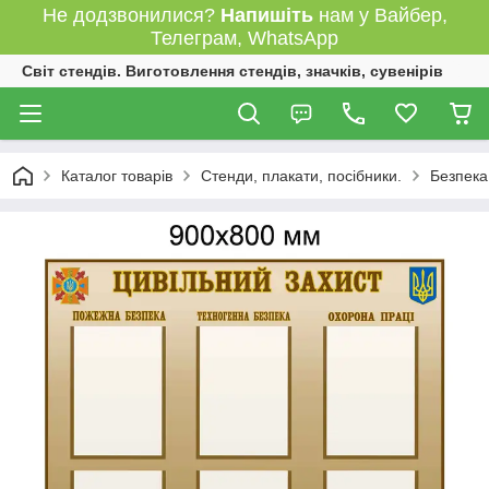
Не додзвонилися?
Напишіть
нам у Вайбер,
Телеграм, WhatsApp
Світ стендів. Виготовлення стендів, значків, сувенірів
Каталог товарів
Стенди, плакати, посібники.
Безпека