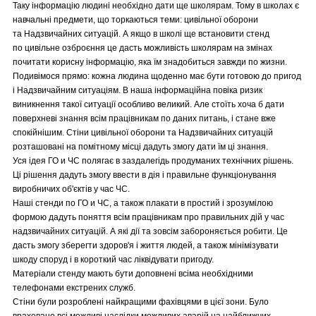
Таку інформацію людині необхідно дати ще школярам. Тому в школах є
навчальні предмети, що торкаються теми: цивільної оборони
та Надзвичайних ситуацій. А якщо в школі ще встановити стенд
по цивільне озброєння це дасть можливість школярам на змінах
почитати корисну інформацію, яка їм знадобиться завжди по жизни.
Подивімося прямо: кожна людина щоденно має бути готовою до пригод
і Надзвичайним ситуаціям. В наша інформаційна повіка ризик
виникнення такої ситуації особливо великий. Але стоїть хоча б дати
поверхневі знання всім працівникам по даних питань, і стане вже
спокійнішим. Стіни цивільної оборони та Надзвичайних ситуацій
розташовані на помітному місці дадуть змогу дати їм ці знання.
Уся ідея ГО и ЧС полягає в заздалегідь продуманих технічних рішень.
Ці рішення дадуть змогу ввести в дія і правильне функціонування
виробничих об'єктів у час ЧС.
Наші стенди по ГО и ЧС, а також плакати в простий і зрозумілою
формою дадуть поняття всім працівникам про правильних дій у час
надзвичайних ситуацій. А які дії та зовсім забороняється робити. Це
дасть змогу зберегти здоров'я і життя людей, а також мінімізувати
шкоду споруд і в короткий час ліквідувати пригоду.
Матеріали стенду мають бути доповнені всіма необхідними
телефонами екстрених служб.
Стіни були розроблені найкращими фахівцями в цієї зони. Було