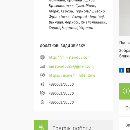
Полтава, Кропивницький,
Краматорськ, Суми, Рівне,
Луцьк, Херсон, Тернопіль, Івано-
Франківськ, Ужгород, Чернівці,
Вінниця, Черкаси, Хмельницький,
Харків, Чернівці, Україна
Під ч
Зобра
блякн
http://mir-stendov.com
mirstendov25@gmail.com
https://m.me/mirstendov/
+380663735550
+380663735550
+380663735550
О
Ви
Графік роботи