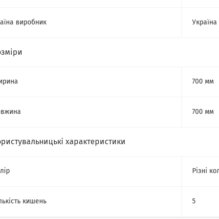
аїна виробник
Україна
озміри
ирина
700 мм
овжина
700 мм
ористувальницькі характеристики
лір
Різні ко
лькість кишень
5