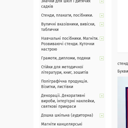
Значки для шкіл і дитячих
садків
Стенди, плакати, посібники.
Вуличні вказівники, вивіски,
таблички
Навчальні посібники. Магніти.
Розвиваючі стенди. Куточки
настрою
Грамоти, дипломи, подяки
стенд
Стійки для методичної
Букв
літератури, книг, зошитів
Поліграфічна продукція.
Візитки, листівки
Декорації. Декоративні
вироби, інтер'єрні наклейки,
святкові прикраси
Дошка шкільна (аудиторна)
Магніти канцелярські