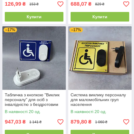
126,99
688,07
₴
₴
153 ₴
829 ₴
Купити
Купити
–17%
–17%
Табличка з кнопкою "Виклик
Система виклику персоналу
персоналу" для осіб з
для маломобільних груп
інвалідністю з бездротовим
населення
дзвінком Синя з білою
В наявності 20 од.
В наявності 20 од.
кнопкою
947,03
879,80
₴
₴
1 141 ₴
1 060 ₴