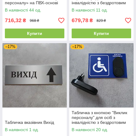
персоналу» на ПВХ-основі
інвалідністю з бездротовим
дзвінком Сіра
В наявності 44 од.
В наявності 11 од.
716,32
679,78
₴
₴
968 ₴
829 ₴
Купити
Купити
–17%
–17%
Табличка з кнопкою "Виклик
персоналу" для осіб з
Табличка вказівник Вихід
інвалідністю з бездротовим
дзвінком Синя
В наявності 1 од.
В наявності 20 од.