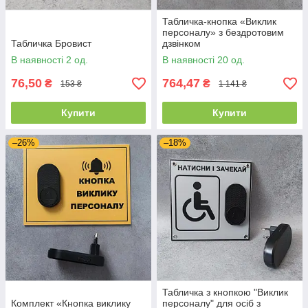
Табличка-кнопка «Виклик
персоналу» з бездротовим
Табличка Бровист
дзвінком
В наявності 2 од.
В наявності 20 од.
76,50
764,47
₴
₴
153 ₴
1 141 ₴
Купити
Купити
–26%
–18%
Табличка з кнопкою "Виклик
Комплект «Кнопка виклику
персоналу" для осіб з