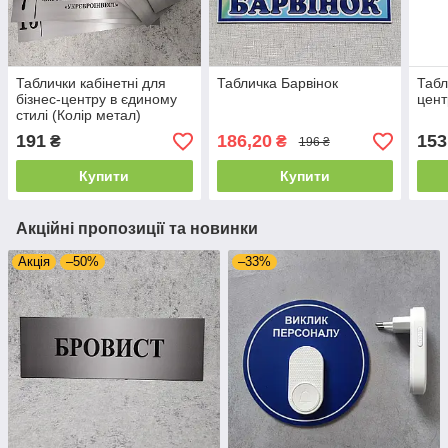
Таблички кабінетні для
Табличка Барвінок
Табл
бізнес-центру в єдиному
цент
стилі (Колір метал)
191
186,20
153
₴
₴
196 ₴
Купити
Купити
Акційні пропозиції та новинки
Акція
–50%
–33%