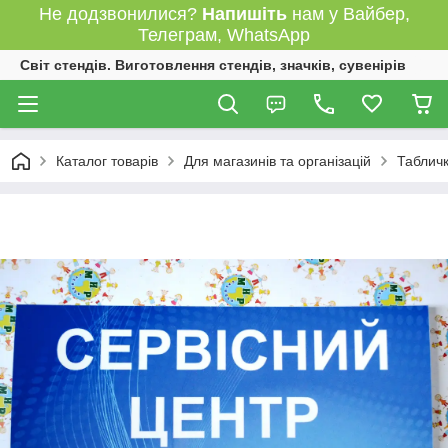
Не додзвонилися?
Напишіть
нам у Вайбер,
Телеграм, WhatsApp
Світ стендів. Виготовлення стендів, значків, сувенірів
Каталог товарів
Для магазинів та організацій
Табличк