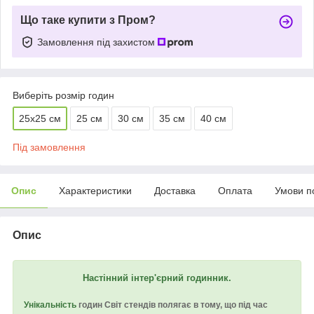
Що таке купити з Пром?
Замовлення під захистом
Виберіть розмір годин
25х25 см
25 см
30 см
35 см
40 см
Під замовлення
Опис
Характеристики
Доставка
Оплата
Умови п
Опис
Настінний інтер'єрний годинник.
Унікальність
годин Світ стендів полягає в тому, що під час