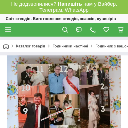
Не додзвонилися?
Напишіть
нам у Вайбер,
Телеграм, WhatsApp
Світ стендів. Виготовлення стендів, значків, сувенірів
Каталог товарів
Годинники настінні
Годинник з вашо