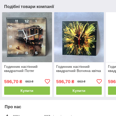
Подібні товари компанії
Годинник настінний
Годинник настінний
Годи
квадратний Потяг
квадратний Вогняна квітка
квад
596,70
596,70
596
₴
₴
663 ₴
663 ₴
Купити
Купити
Про нас