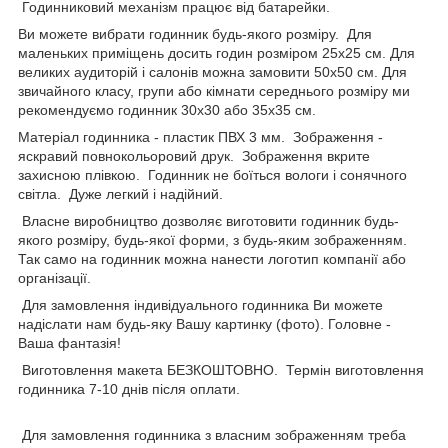
Годинниковий механізм працює від батарейки.
Ви можете вибрати годинник будь-якого розміру. Для
маленьких приміщень досить годин розміром 25х25 см. Для
великих аудиторій і салонів можна замовити 50х50 см. Для
звичайного класу, групи або кімнати середнього розміру ми
рекомендуємо годинник 30х30 або 35х35 см.
Матеріал годинника - пластик ПВХ 3 мм. Зображення -
яскравий повнокольоровий друк. Зображення вкрите
захисною плівкою. Годинник не боїться вологи і сонячного
світла. Дуже легкий і надійний.
Власне виробництво дозволяє виготовити годинник будь-
якого розміру, будь-якої форми, з будь-яким зображенням.
Так само на годинник можна нанести логотип компанії або
організації.
Для замовлення індивідуального годинника Ви можете
надіслати нам будь-яку Вашу картинку (фото). Головне -
Ваша фантазія!
Виготовлення макета БЕЗКОШТОВНО. Термін виготовлення
годинника 7-10 днів після оплати.
Для замовлення годинника з власним зображенням треба