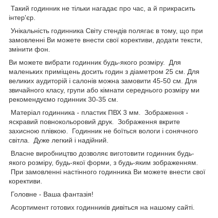
Такий годинник не тільки нагадає про час, а й прикрасить
інтер'єр.
Унікальність годинника Світу стендів полягає в тому, що при
замовленні Ви можете внести свої корективи, додати тексти,
змінити фон.
Ви можете вибрати годинник будь-якого розміру. Для
маленьких приміщень досить годин з діаметром 25 см. Для
великих аудиторій і салонів можна замовити 45-50 см. Для
звичайного класу, групи або кімнати середнього розміру ми
рекомендуємо годинник 30-35 см.
Матеріал годинника - пластик ПВХ 3 мм. Зображення -
яскравий повнокольоровий друк. Зображення вкрите
захисною плівкою. Годинник не боїться вологи і сонячного
світла. Дуже легкий і надійний.
Власне виробництво дозволяє виготовити годинник будь-
якого розміру, будь-якої форми, з будь-яким зображенням.
При замовленні настінного годинника Ви можете внести свої
корективи.
Головне - Ваша фантазія!
Асортимент готових годинників дивіться на нашому сайті.