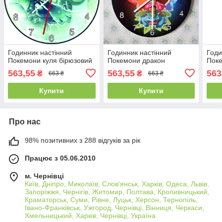
Годинник настінний
Годинник настінний
Годи
Покемони куля бірюзовий
Покемони дракон
Поке
563,55
563,55
563
₴
₴
663 ₴
663 ₴
Купити
Купити
Про нас
98% позитивних з 288 відгуків за рік
Працює з 05.06.2010
м. Чернівці
Київ, Дніпро, Миколаїв, Слов'янськ, Харків, Одеса, Львів,
Запоріжжя, Чернігів, Житомир, Полтава, Кропивницький,
Краматорськ, Суми, Рівне, Луцьк, Херсон, Тернопіль,
Івано-Франківськ, Ужгород, Чернівці, Вінниця, Черкаси,
Хмельницький, Харків, Чернівці, Україна