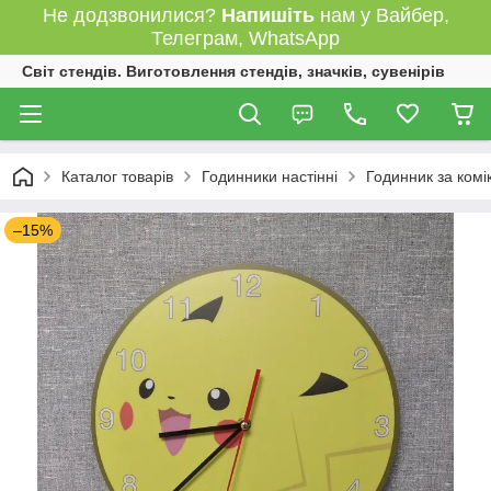
Не додзвонилися?
Напишіть
нам у Вайбер,
Телеграм, WhatsApp
Світ стендів. Виготовлення стендів, значків, сувенірів
Каталог товарів
Годинники настінні
Годинник за комік
–15%