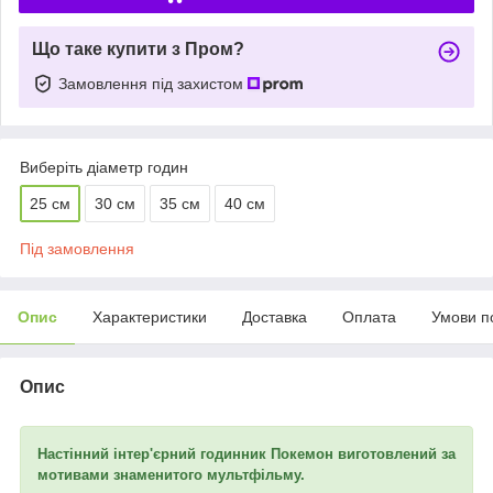
Що таке купити з Пром?
Замовлення під захистом
Виберіть діаметр годин
25 см
30 см
35 см
40 см
Під замовлення
Опис
Характеристики
Доставка
Оплата
Умови п
Опис
Настінний інтер'єрний годинник Покемон виготовлений за
мотивами знаменитого мультфільму.