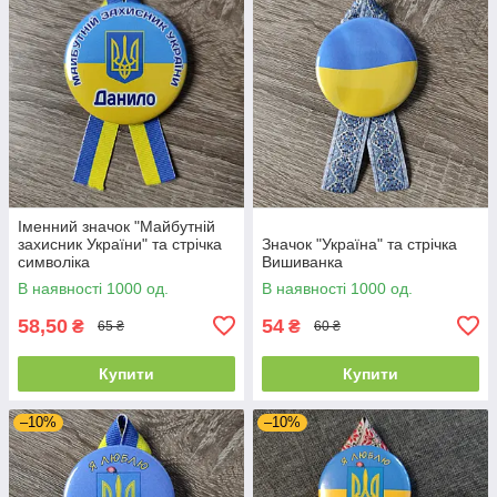
Іменний значок "Майбутній
захисник України" та стрічка
Значок "Україна" та стрічка
символіка
Вишиванка
В наявності 1000 од.
В наявності 1000 од.
58,50
54
₴
₴
65 ₴
60 ₴
Купити
Купити
–10%
–10%