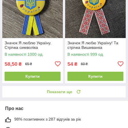
Значок Я люблю Україну.
Значок Я любю Україну! Та
Стрічка символіка
стрічка Вишиванка
В наявності 1000 од.
В наявності 999 од.
58,50
54
₴
₴
65 ₴
60 ₴
Купити
Купити
Показати ще
Про нас
98% позитивних з 287 відгуків за рік