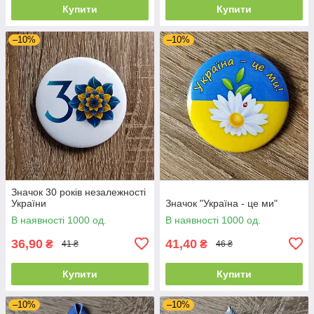
Купити
Купити
–10%
–10%
Значок 30 років незалежності
України
Значок "Україна - це ми"
В наявності 1000 од.
В наявності 1000 од.
36,90
41,40
₴
₴
41 ₴
46 ₴
Купити
Купити
–10%
–10%