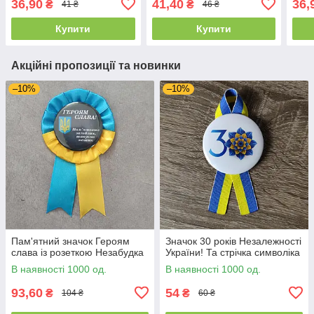
36,90
41,40
36,
₴
₴
41 ₴
46 ₴
Купити
Купити
Акційні пропозиції та новинки
–10%
–10%
Пам'ятний значок Героям
Значок 30 років Незалежності
слава із розеткою Незабудка
України! Та стрічка символіка
В наявності 1000 од.
В наявності 1000 од.
93,60
54
₴
₴
104 ₴
60 ₴