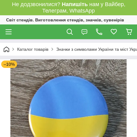
Не додзвонилися?
Напишіть
нам у Вайбер,
Телеграм, WhatsApp
Світ стендів. Виготовлення стендів, значків, сувенірів
Каталог товарів
Значки з символами України та міст Укр
–10%