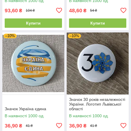
В наявності 1000 од.
В наявності 1000 од.
93,60
48,60
₴
₴
104 ₴
54 ₴
Купити
Купити
–10%
–10%
Значок 30 років незалежності
України. Логотип Львівської
Значок Україна єдина
області
В наявності 1000 од.
В наявності 1000 од.
36,90
36,90
₴
₴
41 ₴
41 ₴