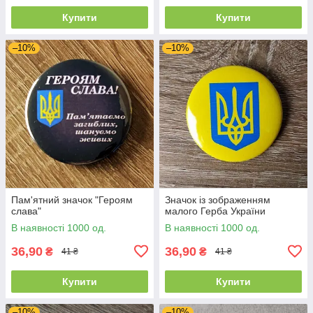
Купити
Купити
–10%
–10%
Пам'ятний значок "Героям
Значок із зображенням
слава"
малого Герба України
В наявності 1000 од.
В наявності 1000 од.
36,90
36,90
₴
₴
41 ₴
41 ₴
Купити
Купити
–10%
–10%