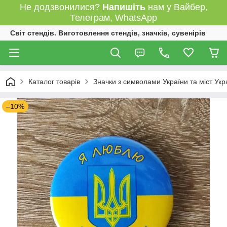
Не додзвонилися?
Напишіть
нам у Вайбер,
Телеграм, WhatsApp
Світ стендів. Виготовлення стендів, значків, сувенірів
Каталог товарів
Значки з символами України та міст Укр
–10%