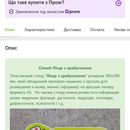
Що таке купити з Пром?
Замовлення під захистом
Опис
Характеристики
Доставка
Оплата
Умови п
Опис
Стенд Лікар з градусником
Пластиковий стенд "
Лікар з градусником
" розміром 355х290
мм, який обладнаний прозорою кишенею з оргскла для
розміщення в ньому змінної інформації на аркушах паперу
формату А5. На такому стенді можна розмістити інформацію
різних медичних фахівців: дієтологів, педіатрів, логопедів,
дефектологів, психологів і т.д.