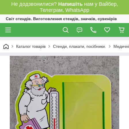
Не додзвонилися?
Напишіть
нам у Вайбер,
Телеграм, WhatsApp
Світ стендів. Виготовлення стендів, значків, сувенірів
Каталог товарів
Стенди, плакати, посібники.
Медичні