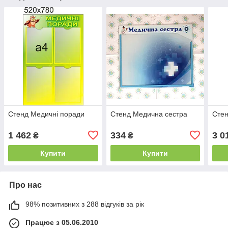
Стенд Медичні поради
Стенд Медична сестра
Стен
1 462
334
3 0
₴
₴
Купити
Купити
Про нас
98% позитивних з 288 відгуків за рік
Працює з 05.06.2010