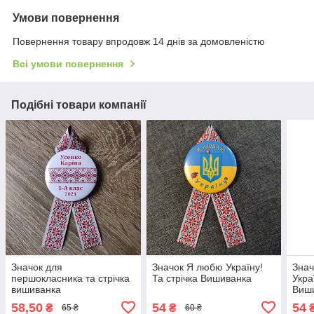
Умови повернення
Повернення товару впродовж 14 днів за домовленістю
Всі умови повернення
Подібні товари компанії
Значок для
Значок Я любю Україну!
Знач
першокласника та стрічка
Та стрічка Вишиванка
Укра
вишиванка
Виш
58,50
54
54
₴
₴
65 ₴
60 ₴