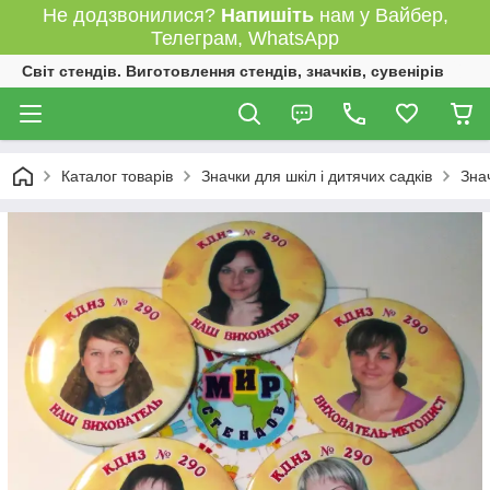
Не додзвонилися?
Напишіть
нам у Вайбер,
Телеграм, WhatsApp
Світ стендів. Виготовлення стендів, значків, сувенірів
Каталог товарів
Значки для шкіл і дитячих садків
Зна