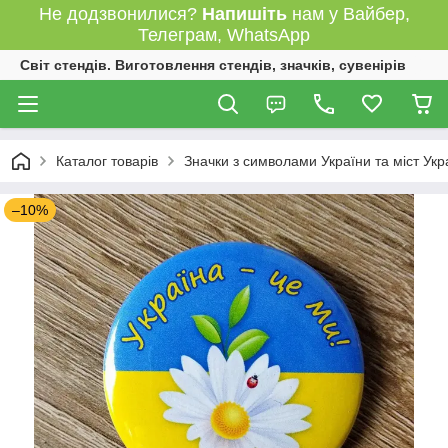
Не додзвонилися?
Напишіть
нам у Вайбер,
Телеграм, WhatsApp
Світ стендів. Виготовлення стендів, значків, сувенірів
Каталог товарів
Значки з символами України та міст Укр
–10%