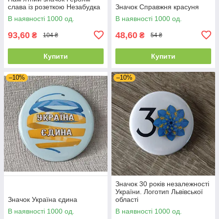
слава із розеткою Незабудка
Значок Справжня красуня
В наявності 1000 од.
В наявності 1000 од.
93,60
48,60
₴
₴
104 ₴
54 ₴
Купити
Купити
–10%
–10%
Значок 30 років незалежності
України. Логотип Львівської
Значок Україна єдина
області
В наявності 1000 од.
В наявності 1000 од.