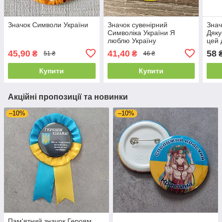
Значок Символи України
Значок сувенірний
Знач
Символіка України Я
Дяку
люблю Україну
цей 
45,90
41,40
58
₴
₴
51 ₴
46 ₴
Купити
Купити
Акційні пропозиції та новинки
–10%
–10%
Пам'ятний значок Героям