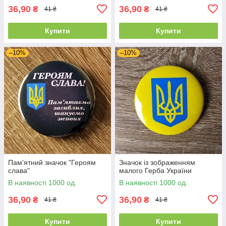
36,90
36,90
₴
₴
41 ₴
41 ₴
Купити
Купити
–10%
–10%
Пам'ятний значок "Героям
Значок із зображенням
слава"
малого Герба України
В наявності 1000 од.
В наявності 1000 од.
36,90
36,90
₴
₴
41 ₴
41 ₴
Купити
Купити