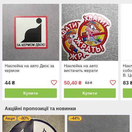
Наклейка на авто Двоє за
Наклейка на авто
Накл
кермом
вистачить жерати
собо
В. Ц
44
50,40
83
₴
₴
63 ₴
Купити
Купити
Акційні пропозиції та новинки
Акція
–80%
–44%