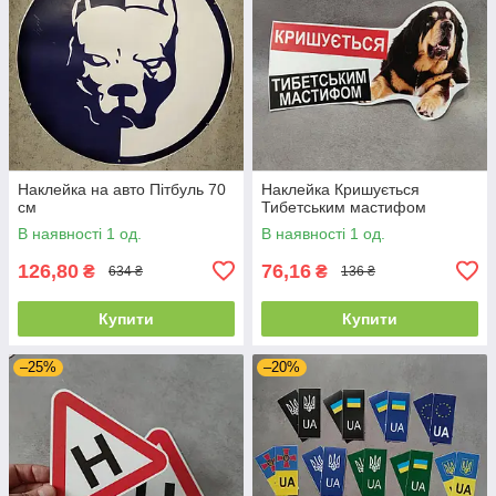
Наклейка на авто Пітбуль 70
Наклейка Кришується
см
Тибетським мастифом
В наявності 1 од.
В наявності 1 од.
126,80
76,16
₴
₴
634 ₴
136 ₴
Купити
Купити
–25%
–20%