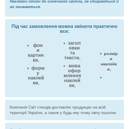
Наклейки стійкі до сонячного світла, не стираються й
не змиваються.
Під час замовлення можна змінити практично
все:
загол
фон
овки
и
та
розмір
картин
тексти,
и
ки,
наклейк
мова
форм
и,
офор
у
млення
наклей
наклей
ки,
ки,
Компанія Світ стендів доставляє продукцію на всій
території України, а також у будь-яку точку світу поштою.