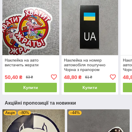
Наклейка на авто
Наклейка на номер
Накл
вистачить жерати
автомобіля поштучно
авто
Чорна з прапором
Чорн
50,40
48,80
48,
₴
₴
63 ₴
61 ₴
Купити
Купити
Акційні пропозиції та новинки
Акція
–80%
–44%