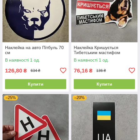
Наклейка на авто Пітбуль 70
Наклейка Кришується
см
Тибетським мастифом
В наявності 1 од.
В наявності 1 од.
126,80
76,16
₴
₴
634 ₴
136 ₴
Купити
Купити
–25%
–20%