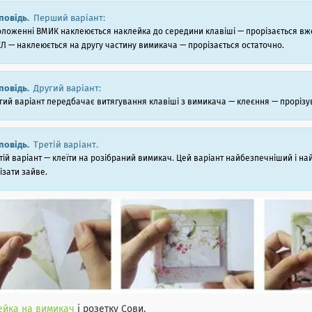
повідь.
Перший варіант:
оложенні ВМИК наклеюється наклейка до середини клавіші — прорізається вже
Л — наклеюється на другу частину вимикача — прорізається остаточно.
повідь.
Другий варіант:
гий варіант передбачає витягування клавіші з вимикача — клеєння — прорізу
повідь.
Третій варіант.
тій варіант — клеїти на розібраний вимикач. Цей варіант найбезпечніший і на
ізати зайве.
ейка на вимикач
і розетку Сови.