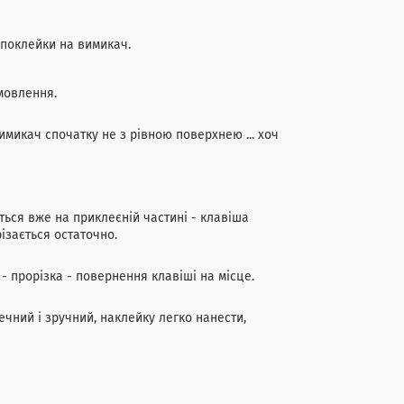
 поклейки на вимикач.
мовлення.
имикач спочатку не з рівною поверхнею ... хоч
ься вже на приклеєній частині - клавіша
ізається остаточно.
- прорізка - повернення клавіші на місце.
ечний і зручний, наклейку легко нанести,