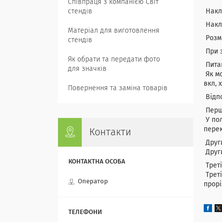
Співпраця з компанією Світ
Накле
стендів
Накле
Матеріал для виготовлення
Розмі
стендів
При з
Як обрати та передати фото
Пита
для значків
Як мо
вкл, 
Повернення та заміна товарів
Відп
Перш
У пол
перек
Контакти
Други
Други
Треті
Треті
Оператор
прорі