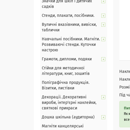
Значки для шкіл і дитячих
садків
Стенди, плакати, посібники.
Вуличні вказівники, вивіски,
таблички
Навчальні посібники. Магніти.
Розвиваючі стенди. Куточки
настрою
Грамоти, дипломи, подяки
Стійки для методичної
Накле
літератури, книг, зошитів
Накле
Поліграфічна продукція.
Розмі
Візитки, листівки
Під ч
Декорації. Декоративні
вироби, інтер'єрні наклейки,
святкові прикраси
Пит
Як 
Дошка шкільна (аудиторна)
все
Магніти канцелярські