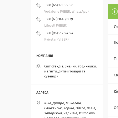
+380 (66) 373-55-50
Vodafone (VIBER, WhatsApp)
+380 (63) 344-90-79
Lifecell (VIBER)
О
+380 (96) 512-94-94
Kyivstar (VIBER)
По
Те
Світ стендів. Значки, годинники,
магніти, дитячі товари та
Св
сувеніри
Кі
Київ, Дніпро, Миколаїв,
Об
Слов'янськ, Харків, Одеса, Львів,
Запоріжжя, Чернігів, Житомир,