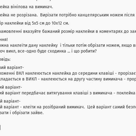
йка вінілова на вимикач.
йка не розрізана. Вирізати потрібно канцелярським ножем після
р наклейки від 5х5 см до 10х12 см.
амовленні вказуйте бажаний розмір наклейки в коментарях до за
ння!
жна наклеїти дану наклейку і тільки потім обрізати ножем, якщо в
хоч викл, все-одно буде сходинка ... і що робити?
овідь:
ий варіант-
оженні ВКЛ наклеюється наклейка до середини клавіші - прорізаєт
ладається в ВИКЛ - наклеюється на другу частину вимикача - прор
й варіант-
й варіант передбачає витягування клавіші з вимикача - поклейка 
й варіант-
й варіант - клеїти на розібраний вимикач. Цей варіант самий безп
зати і обрізати зайве.