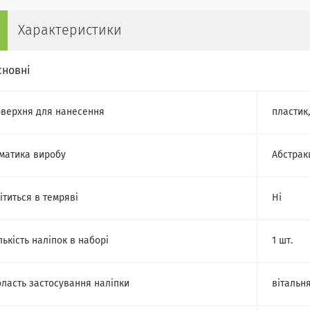
Характеристики
сновні
верхня для нанесення
пластик
матика виробу
Абстрак
ітиться в темряві
Ні
лькість наліпок в наборі
1 шт.
ласть застосування наліпки
вітальня