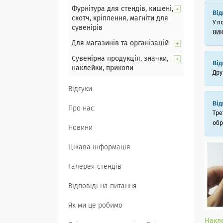
Фурнітура для стендів, кишені,
Від
скотч, кріплення, магніти для
У п
сувенірів
ВИК
Для магазинів та організацій
Сувенірна продукція, значки,
Від
наклейки, приколи
Дру
Відгуки
Від
Про нас
Тре
обр
Новини
Цікава інформація
Галерея стендів
Відповіді на питання
Як ми це робимо
Накл