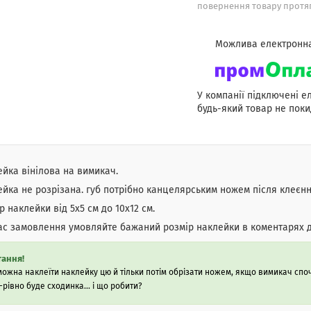
повернення товару протяг
У компанії підключені е
будь-який товар не поки
йка вінілова на вимикач.
йка не розрізана. губ потрібно канцелярським ножем після клеєнн
р наклейки від 5х5 см до 10х12 см.
ас замовлення умовляйте бажаний розмір наклейки в коментарях 
ання!
можна наклеїти наклейку цю й тільки потім обрізати ножем, якщо вимикач споч
-рівно буде сходинка... і що робити?