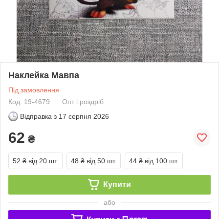
Наклейка Мавпа
Під замовлення
Код: 19-4679
Опт і роздріб
Відправка з
17 серпня 2026
62
₴
52 ₴
від 20 шт.
48 ₴
від 50 шт.
44 ₴
від 100 шт.
Купити
або