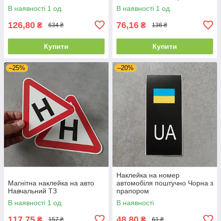
В наявності 1 од.
В наявності 1 од.
126,80
76,16
₴
₴
634 ₴
136 ₴
Купити
Купити
–25%
–20%
Наклейка на номер
Магнітна наклейка на авто
автомобіля поштучно Чорна з
Навчальний ТЗ
прапором
В наявності 1 од.
В наявності
117,75
48,80
₴
₴
157 ₴
61 ₴