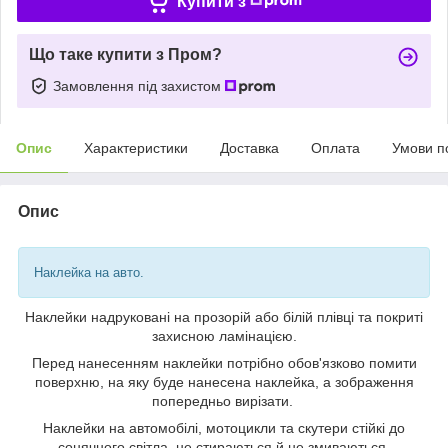
Купити з
Що таке купити з Пром?
Замовлення під захистом
Опис
Характеристики
Доставка
Оплата
Умови п
Опис
Наклейка на авто.
Наклейки надруковані на прозорій або білій плівці та покриті
захисною ламінацією.
Перед нанесенням наклейки потрібно обов'язково помити
поверхню, на яку буде нанесена наклейка, а зображення
попередньо вирізати.
Наклейки на автомобілі, мотоцикли та скутери стійкі до
сонячного світла, не стираються й не змиваються.