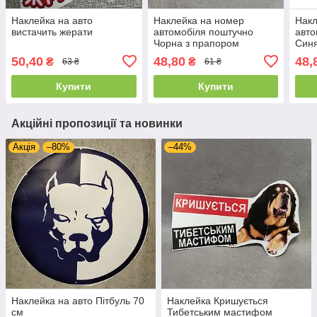
Наклейка на авто
Наклейка на номер
Накл
вистачить жерати
автомобіля поштучно
авто
Чорна з прапором
Синя
50,40
48,80
48,
₴
₴
63 ₴
61 ₴
Купити
Купити
Акційні пропозиції та новинки
Акція
–80%
–44%
Наклейка на авто Пітбуль 70
Наклейка Кришується
см
Тибетським мастифом