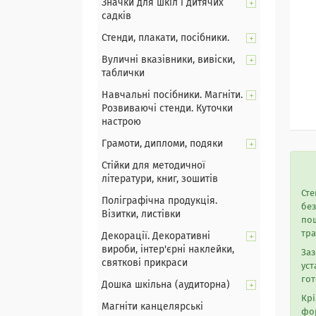
Значки для шкіл і дитячих
садків
Стенди, плакати, посібники.
Вуличні вказівники, вивіски,
таблички
Навчальні посібники. Магніти.
Розвиваючі стенди. Куточки
настрою
Грамоти, дипломи, подяки
Стійки для методичної
літератури, книг, зошитів
Сте
Поліграфічна продукція.
без
Візитки, листівки
пош
тра
Декорації. Декоративні
вироби, інтер'єрні наклейки,
Заз
святкові прикраси
уст
го
Дошка шкільна (аудиторна)
Крі
Магніти канцелярські
фор