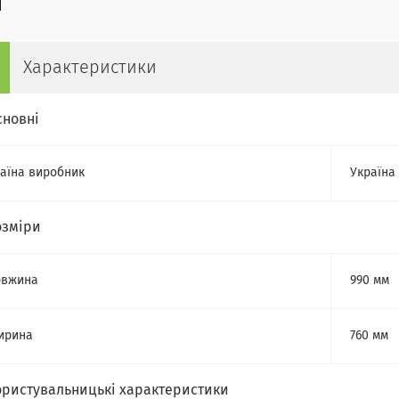
Характеристики
сновні
аїна виробник
Україна
озміри
овжина
990 мм
ирина
760 мм
ористувальницькі характеристики