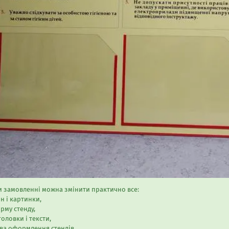
 замовленні можна змінити практично все:
 і картинки,
му стенду,
оловки і тексти,
ва оформлення стендів,