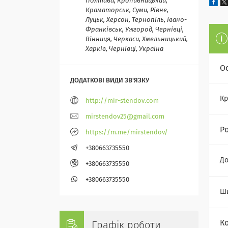
Полтава, Кропивницький,
Краматорськ, Суми, Рівне,
Луцьк, Херсон, Тернопіль, Івано-
Франківськ, Ужгород, Чернівці,
Вінниця, Черкаси, Хмельницький,
Харків, Чернівці, Україна
О
Кр
http://mir-stendov.com
mirstendov25@gmail.com
Р
https://m.me/mirstendov/
+380663735550
Д
+380663735550
+380663735550
Ш
К
Графік роботи