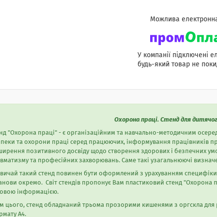
У компанії підключені е
будь-який товар не поки
Охорона праці. Стенд для дитячог
нд "Охорона праці" - є організаційним та навчально-методичним осер
пеки та охорони праці серед працюючих, інформування працівників про 
ирення позитивного досвіду щодо створення здорових і безпечних умо
вматизму та професійних захворювань. Саме такі узагальнюючі визначе
вичай такий стенд повинен бути оформлений з урахуванням специфіки д
анови окремо. Світ стендів пропонує Вам пластиковий стенд "Охорона п
товою інформацією.
м цього, стенд обладнаний трьома прозорими кишенями з оргскла для 
мату А4.