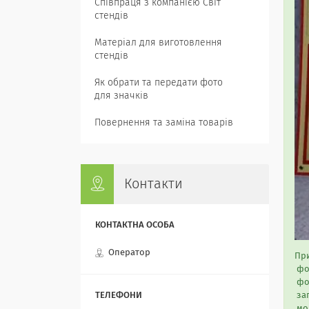
Співпраця з компанією Світ
стендів
Матеріал для виготовлення
стендів
Як обрати та передати фото
для значків
Повернення та заміна товарів
Контакти
Оператор
При
фон
фор
заг
мо