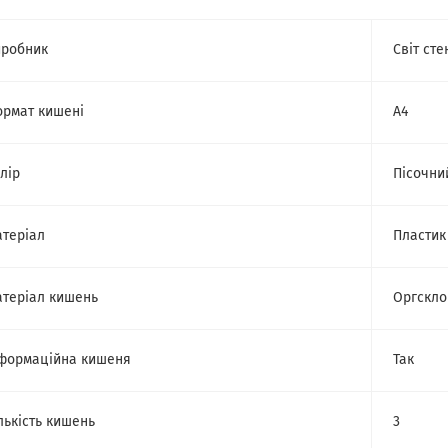
робник
Світ сте
рмат кишені
А4
лір
Пісочни
теріал
Пластик
теріал кишень
Оргскло
формаційна кишеня
Так
лькість кишень
3