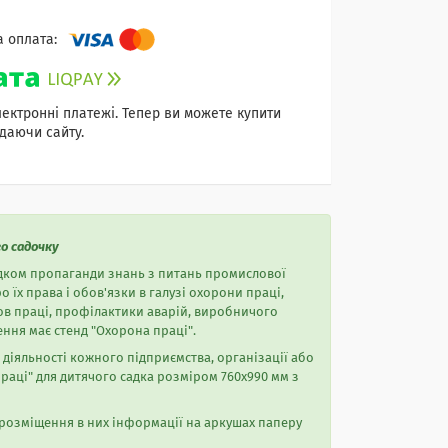
лектронні платежі. Тепер ви можете купити
даючи сайту.
о садочку
едком пропаганди знань з питань промислової
їх права і обов'язки в галузі охорони праці,
в праці, профілактики аварій, виробничого
ння має стенд "Охорона праці".
іяльності кожного підприємства, організації або
раці" для дитячого садка розміром 760х990 мм з
розміщення в них інформації на аркушах паперу