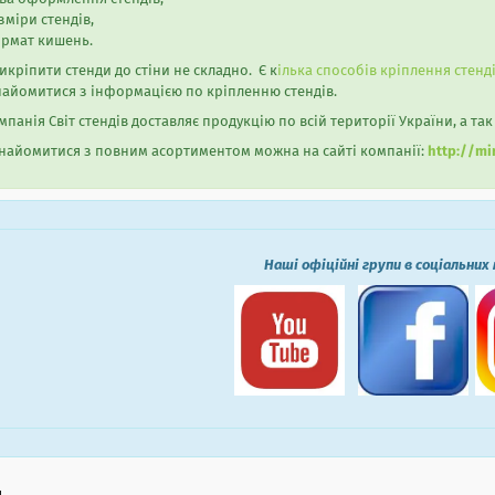
міри стендів,
рмат кишень.
кріпити стенди до стіни не складно. Є к
ілька способів кріплення стенд
айомитися з інформацією по кріпленню стендів.
панія Світ стендів доставляє продукцію по всій території України, а так
айомитися з повним асортиментом можна на сайті компанії:
http://mi
Наші офіційні групи в соціальних