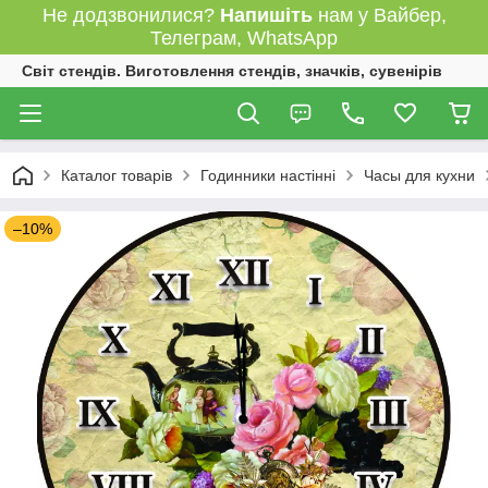
Не додзвонилися?
Напишіть
нам у Вайбер,
Телеграм, WhatsApp
Світ стендів. Виготовлення стендів, значків, сувенірів
Каталог товарів
Годинники настінні
Часы для кухни
–10%