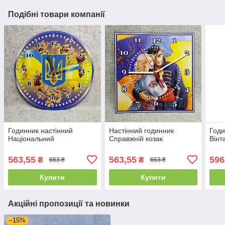
Подібні товари компанії
Годинник настінний
Настінний годинник
Годи
Національний
Справжній козак
Вінт
563,55
563,55
596
₴
₴
663 ₴
663 ₴
Купити
Купити
Акційні пропозиції та новинки
–15%