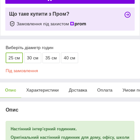
Що таке купити з Пром?
Замовлення під захистом
Виберіть діаметр годин
25 см
30 см
35 см
40 см
Під замовлення
Опис
Характеристики
Доставка
Оплата
Умови п
Опис
Настінний інтер'єрний годинник.
Оригінальний настінний годинник для дому, офісу, школи