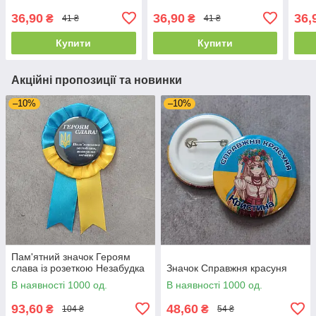
36,90
36,90
36,
₴
₴
41 ₴
41 ₴
Купити
Купити
Акційні пропозиції та новинки
–10%
–10%
Пам'ятний значок Героям
слава із розеткою Незабудка
Значок Справжня красуня
В наявності 1000 од.
В наявності 1000 од.
93,60
48,60
₴
₴
104 ₴
54 ₴