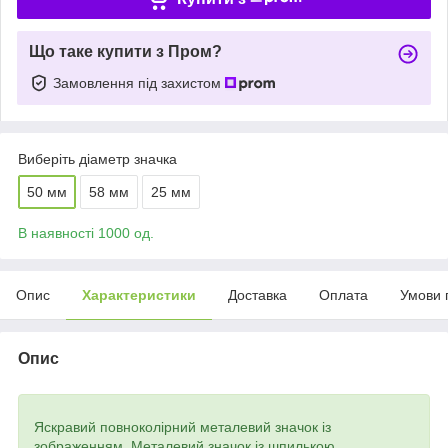
Що таке купити з Пром?
Замовлення під захистом
Виберіть діаметр значка
50 мм
58 мм
25 мм
В наявності 1000 од.
Опис
Характеристики
Доставка
Оплата
Умови 
Опис
Яскравий повноколірний металевий значок із
зображенням. Металевий значок із шпилькою.