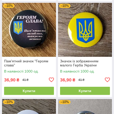
–10%
–10%
Пам'ятний значок "Героям
Значок із зображенням
слава"
малого Герба України
В наявності 1000 од.
В наявності 1000 од.
36,90
36,90
₴
₴
41 ₴
41 ₴
Купити
Купити
–10%
–10%