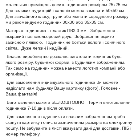
маленьких приміщень досить годинника розміром 25х25 см.
Для великих аудиторій і салонів можна замовити 50х50 см.
Для звичайного класу, групи або кімнати середнього розміру
ми рекомендуємо годинник 30х30 або 35х35 см.
Матеріал годинника - пластик ПВХ 3 мм. Зображення -
яскравий повнокольоровий друк. Зображення вкрите
захисною плівкою. Годинник не боїться вологи і сонячного
світла. Дуже легкий і надійний.
Власне виробництво дозволяє виготовити годинник будь-
якого розміру, будь-якої форми, з будь-яким зображенням.
Так само на годинник можна нанести логотип компанії або
організації.
Для замовлення індивідуального годинника Ви можете
надіслати нам будь-яку Вашу картинку (фото). Головне -
Ваша фантазія!
Виготовлення макета БЕЗКОШТОВНО. Термін виготовлення
годинника 7-10 днів після оплати.
Для замовлення годинника з власним зображенням треба
скинути картинку і опис із зазначенням розмірів на електронну
пошту. Не забувайте в листі вказувати дані для доставки, ПІБ і
номер телефону.