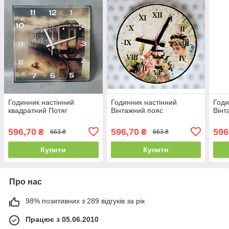
Годинник настінний
Годинник настінний
Годи
квадратний Потяг
Вінтажний пояс
Вінт
596,70
596,70
596
₴
₴
663 ₴
663 ₴
Купити
Купити
Про нас
98% позитивних з 289 відгуків за рік
Працює з 05.06.2010