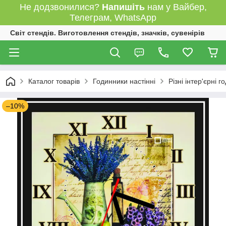
Не додзвонилися?
Напишіть
нам у Вайбер,
Телеграм, WhatsApp
Світ стендів. Виготовлення стендів, значків, сувенірів
Каталог товарів
Годинники настінні
Різні інтер'єрні 
–10%