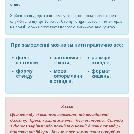
стіни.
Зображення додатково ламінується, що продовжує термін
служби стенду до 15 років. Стенд не дряпається і не вигорає
на сонці. Можна протирати вологою тканиною або губкою.
При замовленні можна змінити практично все:
фон і
заголовки і
розміри
картинки,
тексти,
стендів,
форму
мова
формат
стенду,
оформленн
кишень.
я стендів,
Увага!
Ціна стенду зі змінами залежить від складності
дизайну. Прості зміни макета - безкоштовно. Стенди
з фотографіями або повністю новий дизайн стенду -
доплата від 50 грн. Кожне таке замовлення потрібно