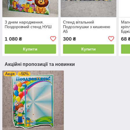
З днем народження.
Стенд вітальний
Магн
Поздоровчий стенд НУШ
Подсолнушки з кишенею
кріп
А5
Бджі
1 080
300
68
₴
₴
Купити
Купити
Акційні пропозиції та новинки
Акція
–50%