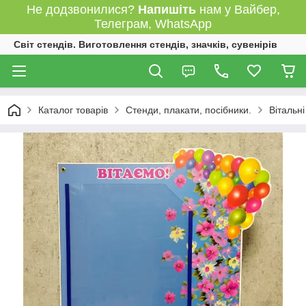
Не додзвонилися?
Напишіть
нам у Вайбер,
Телеграм, WhatsApp
Світ стендів. Виготовлення стендів, значків, сувенірів
Каталог товарів
Стенди, плакати, посібники.
Вітальні