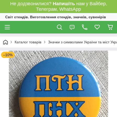
Не додзвонилися?
Напишіть
нам у Вайбер,
Телеграм, WhatsApp
Світ стендів. Виготовлення стендів, значків, сувенірів
Каталог товарів
Значки з символами України та міст Укр
–10%