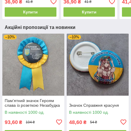
36,90
36,90
41,
₴
₴
41 ₴
41 ₴
Купити
Купити
Акційні пропозиції та новинки
–10%
–10%
Пам'ятний значок Героям
слава із розеткою Незабудка
Значок Справжня красуня
В наявності 1000 од.
В наявності 1000 од.
93,60
48,60
₴
₴
104 ₴
54 ₴