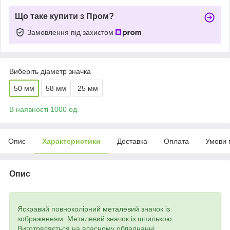
Що таке купити з Пром?
Замовлення під захистом
Виберіть діаметр значка
50 мм
58 мм
25 мм
В наявності 1000 од.
Опис
Характеристики
Доставка
Оплата
Умови 
Опис
Яскравий повноколірний металевий значок із
зображенням. Металевий значок із шпилькою.
Виготовляється на власному обладнанні.