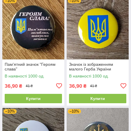
–10%
–10%
Пам'ятний значок "Героям
Значок із зображенням
слава"
малого Герба України
В наявності 1000 од.
В наявності 1000 од.
36,90
36,90
₴
₴
41 ₴
41 ₴
Купити
Купити
–10%
–10%