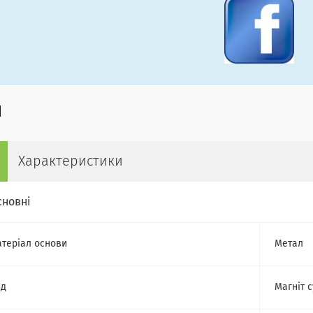
Характеристики
сновні
теріал основи
Метал
ид
Магніт 