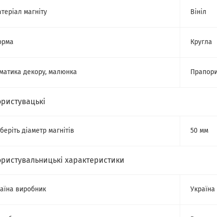
теріал магніту
Вініл
орма
Кругла
матика декору, малюнка
Прапор
ористувацькі
беріть діаметр магнітів
50 мм
ористувальницькі характеристики
аїна виробник
Україна