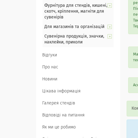
ре
Фурнітура для стендів, кишені,
Пі
скотч, кріплення, магніти для
пе
сувенірів
Тв
Те
Для магазинів та організацій
Сувенірна продукція, значки,
наклейки, приколи
Ма
Відгуки
те
Про нас
Новини
Ас
Цікава інформація
Галерея стендів
Ком
Відповіді на питання
Як ми це робимо