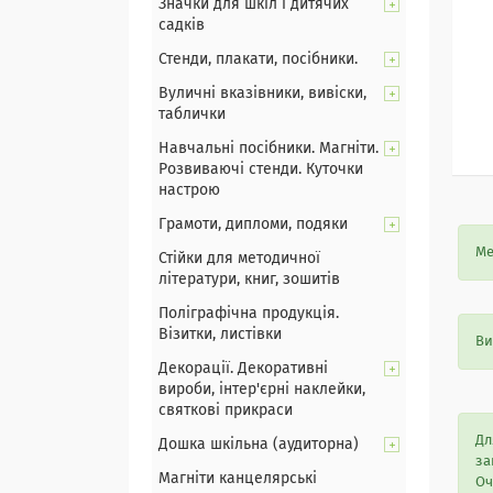
Значки для шкіл і дитячих
садків
Стенди, плакати, посібники.
Вуличні вказівники, вивіски,
таблички
Навчальні посібники. Магніти.
Розвиваючі стенди. Куточки
настрою
Грамоти, дипломи, подяки
Ме
Стійки для методичної
літератури, книг, зошитів
Поліграфічна продукція.
Візитки, листівки
Ви
Декорації. Декоративні
вироби, інтер'єрні наклейки,
святкові прикраси
Дл
Дошка шкільна (аудиторна)
за
Магніти канцелярські
Оч