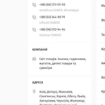
+380 (66) 373-55-50
Ма
Vodafone (VIBER, WhatsApp)
+380 (63) 344-90-79
Ф
Lifecell (VIBER)
+380 (96) 512-94-94
Те
Kyivstar (VIBER)
К
Світ стендів. Значки, годинники,
ви
магніти, дитячі товари та
сувеніри
К
Кр
Київ, Дніпро, Миколаїв,
Слов'янськ, Харків, Одеса, Львів,
Запоріжжя, Чернігів, Житомир,