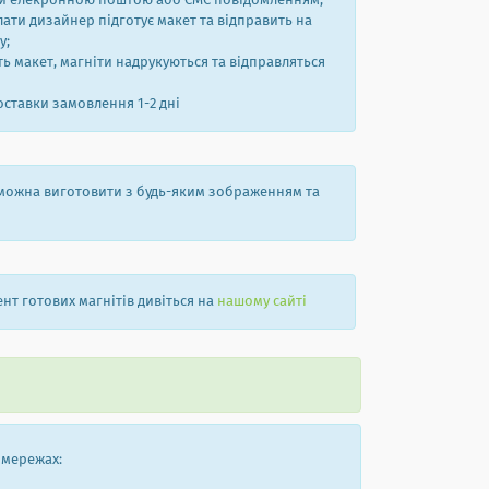
ти елекронною поштою або СМС повідомленням;
лати дизайнер підготує макет та відправить на
у;
ть макет, магніти надрукуються та відправляться
оставки замовлення 1-2 дні
можна виготовити з будь-яким зображенням та
нт готових магнітів дивіться на
нашому сайті
 мережах: