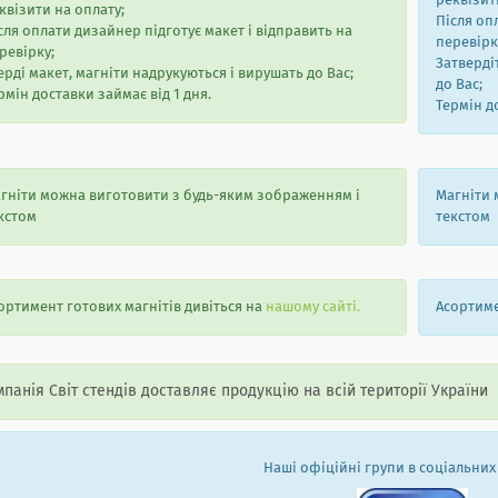
реквізи
квізити на оплату;
Після оп
сля оплати дизайнер підготує макет і відправить на
перевірк
ревірку;
Затверді
ерді макет, магніти надрукуються і вирушать до Вас;
до Вас;
рмін доставки займає від 1 дня.
Термін д
гніти можна виготовити з будь-яким зображенням і
Магніти 
кстом
текстом
ортимент готових магнітів дивіться на
нашому сайті
.
Асортиме
панія Світ стендів доставляє продукцію на всій території України
Наші офіційні групи в соціальних