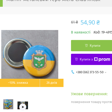
54,90 ₴
61 ₴
В наявності
Код:
19-491
Купити
Купити з
+380 (66) 373-55-50
–10%
26 днів
повернення товару протяг