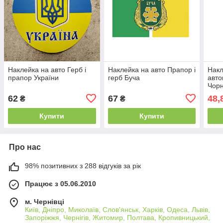
Наклейка на авто Герб і
Наклейка на авто Прапор і
Накл
прапор України
герб Буча
авто
Чорн
62
67
48,
₴
₴
Купити
Купити
Про нас
98% позитивних з 288 відгуків за рік
Працює з 05.06.2010
м. Чернівці
Київ, Дніпро, Миколаїв, Слов'янськ, Харків, Одеса, Львів,
Запоріжжя, Чернігів, Житомир, Полтава, Кропивницький,