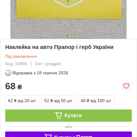
Наклейка на авто Прапор і герб України
Під замовлення
Код: 14985
Опт і роздріб
Відправка з
18 серпня 2026
68
₴
62 ₴
від 20 шт.
52 ₴
від 50 шт.
40 ₴
від 100 шт.
Купити
або