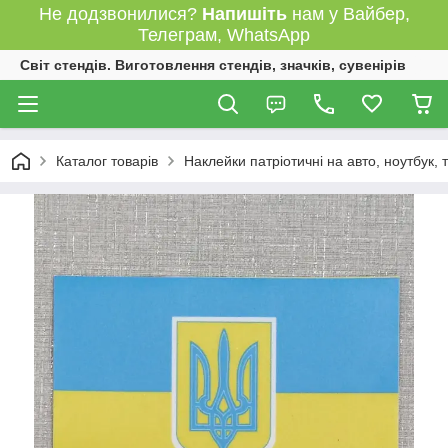
Не додзвонилися?
Напишіть
нам у Вайбер,
Телеграм, WhatsApp
Світ стендів. Виготовлення стендів, значків, сувенірів
Каталог товарів
Наклейки патріотичні на авто, ноутбук,