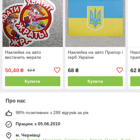
Наклейка на авто
Наклейка на авто Прапор і
Накл
вистачить жерати
герб України
прап
50,40
68
62
₴
₴
63 ₴
Купити
Купити
Про нас
98% позитивних з 288 відгуків за рік
Працює з 05.06.2010
м. Чернівці
Київ, Дніпро, Миколаїв, Слов'янськ, Харків, Одеса, Львів,