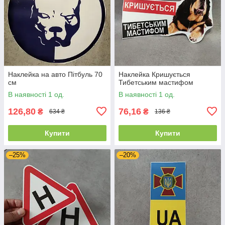
Наклейка на авто Пітбуль 70
Наклейка Кришується
см
Тибетським мастифом
В наявності 1 од.
В наявності 1 од.
126,80
76,16
₴
₴
634 ₴
136 ₴
Купити
Купити
–25%
–20%