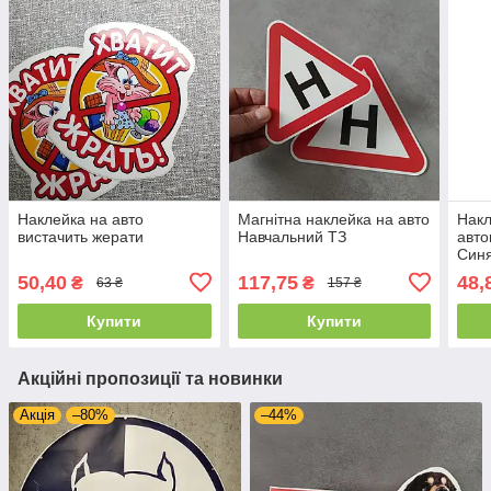
Наклейка на авто
Магнітна наклейка на авто
Накл
вистачить жерати
Навчальний ТЗ
авто
Синя
50,40
117,75
48,
₴
₴
63 ₴
157 ₴
Купити
Купити
Акційні пропозиції та новинки
Акція
–80%
–44%