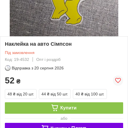
Наклейка на авто Сімпсон
Під замовлення
Код: 19-4532
Опт і роздріб
Відправка з
20 серпня 2026
52
₴
48 ₴
від 20 шт.
44 ₴
від 50 шт.
40 ₴
від 100 шт.
Купити
або