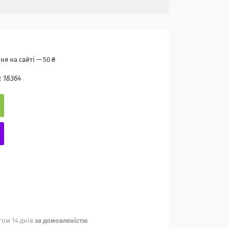
я на сайті — 50 ₴
:
18364
ом 14 днів
за домовленістю