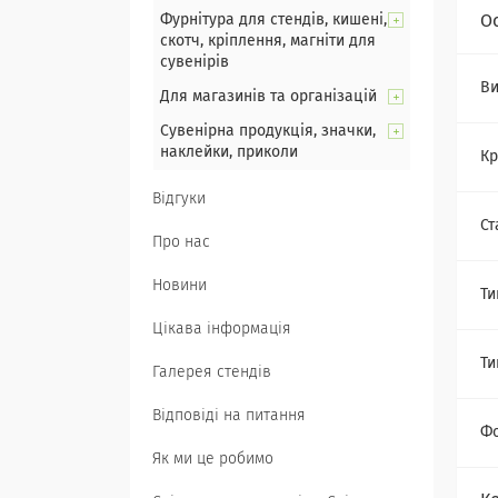
Фурнітура для стендів, кишені,
О
скотч, кріплення, магніти для
сувенірів
Ви
Для магазинів та організацій
Сувенірна продукція, значки,
наклейки, приколи
Кр
Відгуки
Ст
Про нас
Новини
Ти
Цікава інформація
Ти
Галерея стендів
Відповіді на питання
Ф
Як ми це робимо