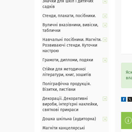
Значки для шкіл і дитячих
садків
Стенди, плакати, посібники.
Вуличні вказівники, вивіски,
таблички
Навчальні посібники. Магніти.
Розвиваючі стенди. Куточки
настрою
Грамоти, дипломи, подяки
Стійки для методичної
Яс
літератури, книг, зошитів
вл
Поліграфічна продукція.
Візитки, листівки
Декорації. Декоративні
вироби, інтер'єрні наклейки,
святкові прикраси
Дошка шкільна (аудиторна)
Магніти канцелярські