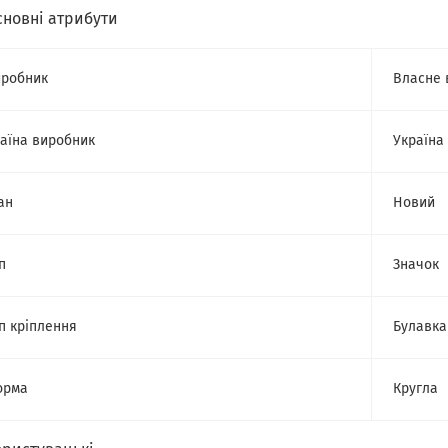
сновні атрибути
робник
Власне 
аїна виробник
Україна
ан
Новий
п
Значок
п кріплення
Булавка
орма
Кругла