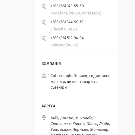
+380 (66) 373-55-50
Vodafone (VIBER, WhatsApp)
+380 (63) 344-90-79
Lifecell (VIBER)
+380 (96) 512-94-94
Kyivstar (VIBER)
Світ стендів. Значки, годинники,
магніти, дитячі товари та
сувеніри
Київ, Дніпро, Миколаїв,
Слов'янськ, Харків, Одеса, Львів,
Запоріжжя, Чернігів, Житомир,