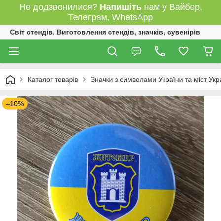
Не додзвонилися?
Напишіть
нам у Вайбер,
Телеграм, WhatsApp
Світ стендів. Виготовлення стендів, значків, сувенірів
Каталог товарів
Значки з символами України та міст Укр
–10%