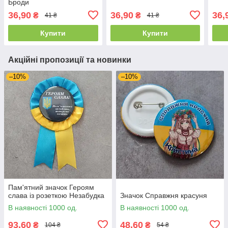
Броди
36,90
36,90
36,
₴
₴
41 ₴
41 ₴
Купити
Купити
Акційні пропозиції та новинки
–10%
–10%
Пам'ятний значок Героям
слава із розеткою Незабудка
Значок Справжня красуня
В наявності 1000 од.
В наявності 1000 од.
93,60
48,60
₴
₴
104 ₴
54 ₴