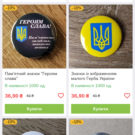
–10%
–10%
Пам'ятний значок "Героям
Значок із зображенням
слава"
малого Герба України
В наявності 1000 од.
В наявності 1000 од.
36,90
36,90
₴
₴
41 ₴
41 ₴
Купити
Купити
–10%
–10%