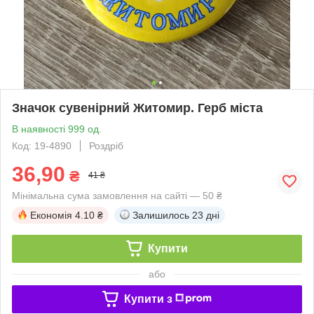
Значок сувенірний Житомир. Герб міста
В наявності 999 од.
Код: 19-4890
Роздріб
36,90
₴
41 ₴
Мінімальна сума замовлення на сайті — 50 ₴
Економія
4.10 ₴
Залишилось
23 дні
Купити
або
Купити з