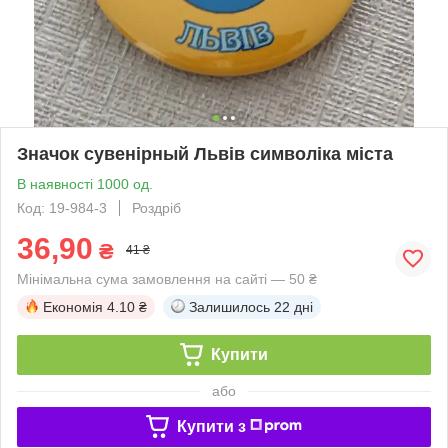
Значок сувенірный Львів символіка міста
В наявності 1000 од.
Код: 19-984-3
Роздріб
36,90
₴
41 ₴
Мінімальна сума замовлення на сайті — 50 ₴
Економія
4.10 ₴
Залишилось
22 дні
Купити
або
Купити з