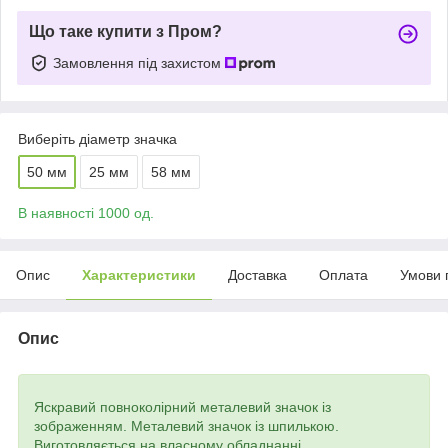
Що таке купити з Пром?
Замовлення під захистом
Виберіть діаметр значка
50 мм
25 мм
58 мм
В наявності 1000 од.
Опис
Характеристики
Доставка
Оплата
Умови 
Опис
Яскравий повноколірний металевий значок із
зображенням. Металевий значок із шпилькою.
Виготовляється на власному обладнанні.