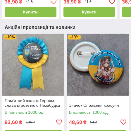
36,90
36,90
36,
₴
₴
41 ₴
41 ₴
Купити
Купити
Акційні пропозиції та новинки
–10%
–10%
Пам'ятний значок Героям
слава із розеткою Незабудка
Значок Справжня красуня
В наявності 1000 од.
В наявності 1000 од.
93,60
48,60
₴
₴
104 ₴
54 ₴