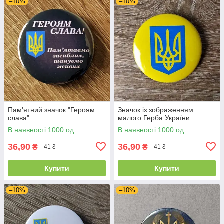
–10%
–10%
Пам'ятний значок "Героям
Значок із зображенням
слава"
малого Герба України
В наявності 1000 од.
В наявності 1000 од.
36,90
36,90
₴
₴
41 ₴
41 ₴
Купити
Купити
–10%
–10%