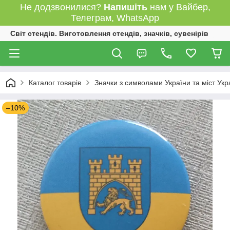
Не додзвонилися?
Напишіть
нам у Вайбер,
Телеграм, WhatsApp
Світ стендів. Виготовлення стендів, значків, сувенірів
Каталог товарів
Значки з символами України та міст Укр
–10%