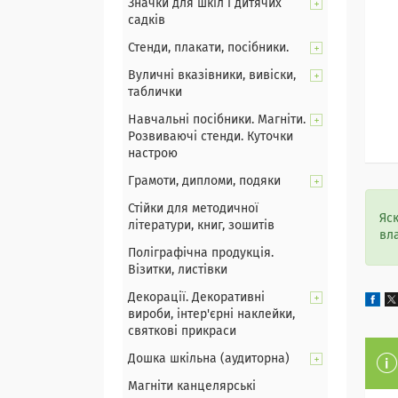
Значки для шкіл і дитячих
садків
Стенди, плакати, посібники.
Вуличні вказівники, вивіски,
таблички
Навчальні посібники. Магніти.
Розвиваючі стенди. Куточки
настрою
Грамоти, дипломи, подяки
Стійки для методичної
Яс
літератури, книг, зошитів
вл
Поліграфічна продукція.
Візитки, листівки
Декорації. Декоративні
вироби, інтер'єрні наклейки,
святкові прикраси
Дошка шкільна (аудиторна)
Магніти канцелярські