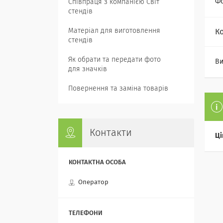
Ф
Співпраця з компанією Світ
стендів
Матеріал для виготовлення
К
стендів
Як обрати та передати фото
Ви
для значків
Повернення та заміна товарів
Контакти
Ці
Оператор