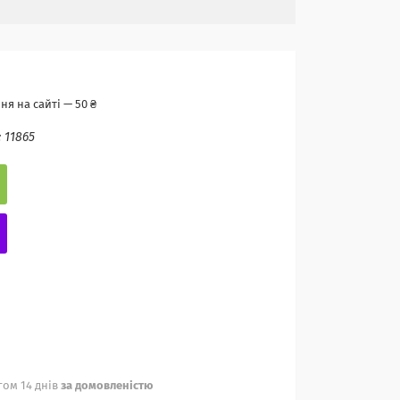
я на сайті — 50 ₴
:
11865
ом 14 днів
за домовленістю