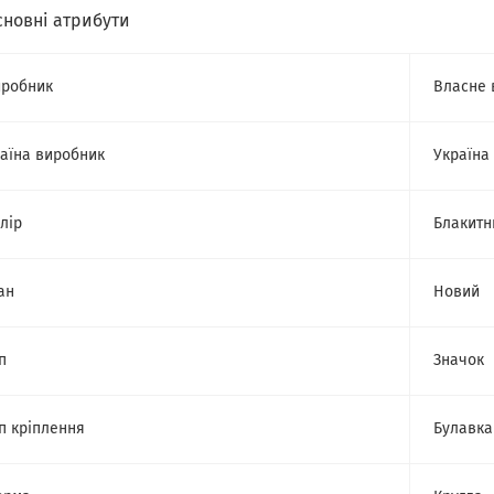
сновні атрибути
робник
Власне 
аїна виробник
Україна
лір
Блакитн
ан
Новий
п
Значок
п кріплення
Булавка