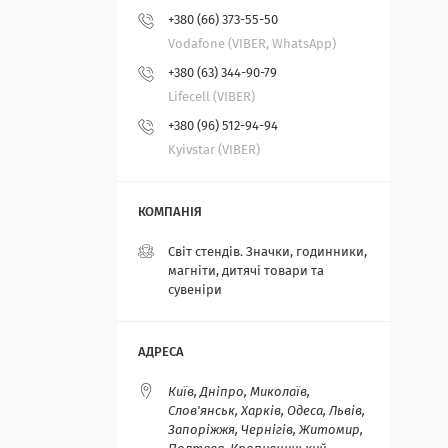
+380 (66) 373-55-50
Vodafone (VIBER, WhatsApp)
+380 (63) 344-90-79
Lifecell (VIBER)
+380 (96) 512-94-94
Kyivstar (VIBER)
Світ стендів. Значки, годинники,
магніти, дитячі товари та
сувеніри
Київ, Дніпро, Миколаїв,
Слов'янськ, Харків, Одеса, Львів,
Запоріжжя, Чернігів, Житомир,