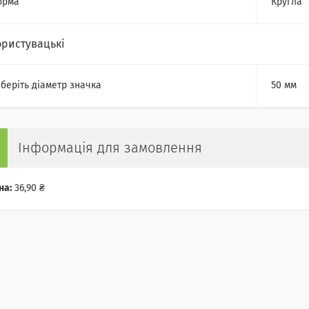
орма
Кругла
ористувацькі
беріть діаметр значка
50 мм
Інформація для замовлення
на:
36,90 ₴