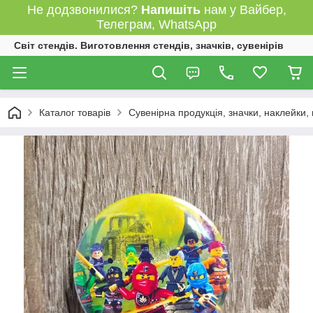
Не додзвонилися?
Напишіть
нам у Вайбер,
Телеграм, WhatsApp
Світ стендів. Виготовлення стендів, значків, сувенірів
Каталог товарів
Сувенірна продукція, значки, наклейки,