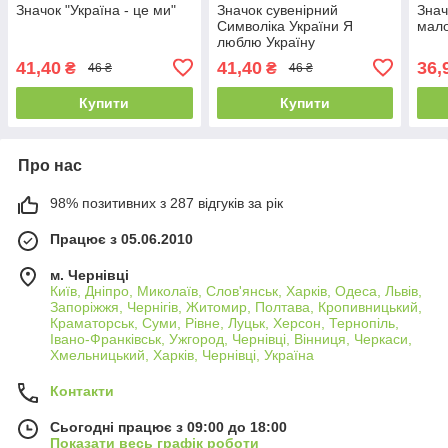
Значок "Україна - це ми"
Значок сувенірний
Знач
Символіка України Я
мало
люблю Україну
41,40
41,40
36,
₴
₴
46 ₴
46 ₴
Купити
Купити
Про нас
98% позитивних з 287 відгуків за рік
Працює з 05.06.2010
м. Чернівці
Київ, Дніпро, Миколаїв, Слов'янськ, Харків, Одеса, Львів,
Запоріжжя, Чернігів, Житомир, Полтава, Кропивницький,
Краматорськ, Суми, Рівне, Луцьк, Херсон, Тернопіль,
Івано-Франківськ, Ужгород, Чернівці, Вінниця, Черкаси,
Хмельницький, Харків, Чернівці, Україна
Контакти
Сьогодні працює з 09:00 до 18:00
Показати весь графік роботи