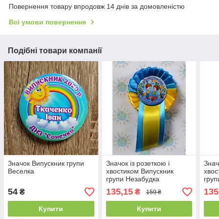
Повернення товару впродовж 14 днів за домовленістю
Всі умови повернення
Подібні товари компанії
Значок Випускник групи
Значок із розеткою і
Знач
Веселка
хвостиком Випускник
хвос
групи Незабудка
груп
54
135,15
135
₴
₴
159 ₴
Купити
Купити