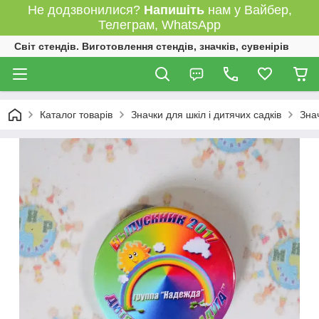
Не додзвонилися?
Напишіть
нам у Вайбер,
Телеграм, WhatsApp
Світ стендів. Виготовлення стендів, значків, сувенірів
Каталог товарів
Значки для шкіл і дитячих садків
Зна