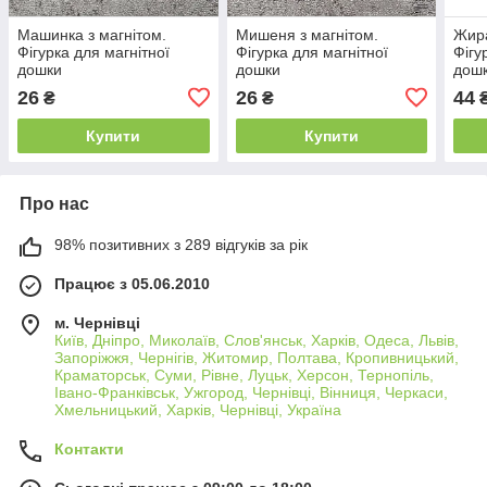
Машинка з магнітом.
Мишеня з магнітом.
Жира
Фігурка для магнітної
Фігурка для магнітної
Фігу
дошки
дошки
дош
26
26
44
₴
₴
Купити
Купити
Про нас
98% позитивних з 289 відгуків за рік
Працює з 05.06.2010
м. Чернівці
Київ, Дніпро, Миколаїв, Слов'янськ, Харків, Одеса, Львів,
Запоріжжя, Чернігів, Житомир, Полтава, Кропивницький,
Краматорськ, Суми, Рівне, Луцьк, Херсон, Тернопіль,
Івано-Франківськ, Ужгород, Чернівці, Вінниця, Черкаси,
Хмельницький, Харків, Чернівці, Україна
Контакти