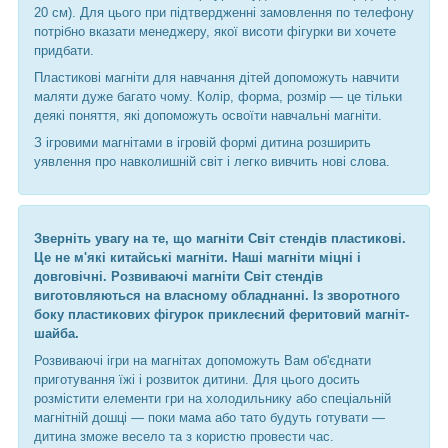
20 см). Для цього при підтвердженні замовлення по телефону
потрібно вказати менеджеру, якої висоти фігурки ви хочете
придбати.
Пластикові магніти для навчання дітей допоможуть навчити
маляти дуже багато чому. Колір, форма, розмір ― це тільки
деякі поняття, які допоможуть освоїти навчальні магніти.
З ігровими магнітами в ігровій формі дитина розширить
уявлення про навколишній світ і легко вивчить нові слова.
Зверніть увагу на те, що магніти Світ стендів пластикові.
Це не м'які китайські магніти. Наші магніти міцні і
довговічні. Розвиваючі магніти Світ стендів
виготовляються на власному обладнанні. Із зворотного
боку пластикових фігурок приклеєний феритовий магніт-
шайба.
Розвиваючі ігри на магнітах допоможуть Вам об'єднати
приготування їжі і розвиток дитини. Для цього досить
розмістити елементи гри на холодильнику або спеціальній
магнітній дошці ― поки мама або тато будуть готувати ―
дитина зможе весело та з користю провести час.