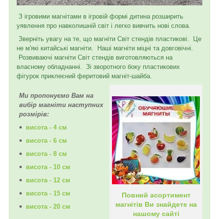
З ігровими магнітами в ігровій формі дитина розширить
уявлення про навколишній світ і легко вивчить нові слова.
Зверніть увагу на те, що магніти Світ стендів пластикові. Це
не м'які китайські магніти. Наші магніти міцні та довговічні.
Розвиваючі магніти Світ стендів виготовляються на
власному обладнанні. Зі зворотного боку пластикових
фігурок приклеєний феритовий магніт-шайба.
Ми пропонуємо Вам на
вибір магніти наступних
розмірів:
висота - 4 см
висота - 6 см
висота - 8 см
висота - 10 см
висота - 12 см
висота - 15 см
Повний асортимент
магнітів Ви знайдете на
висота - 20 см
нашому сайті