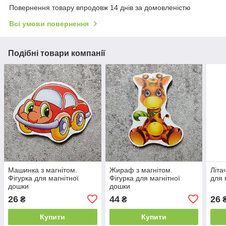
Повернення товару впродовж 14 днів за домовленістю
Всі умови повернення
Подібні товари компанії
Машинка з магнітом.
Жираф з магнітом.
Літа
Фігурка для магнітної
Фігурка для магнітної
для 
дошки
дошки
26
44
26
₴
₴
Купити
Купити