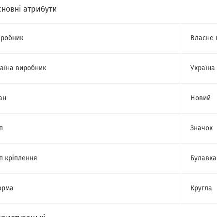
сновні атрибути
робник
Власне 
аїна виробник
Україна
ан
Новий
п
Значок
п кріплення
Булавка
орма
Кругла