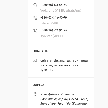
+380 (66) 373-55-50
Vodafone (VIBER, WhatsApp)
+380 (63) 344-90-79
Lifecell (VIBER)
+380 (96) 512-94-94
Kyivstar (VIBER)
Світ стендів. Значки, годинники,
магніти, дитячі товари та
сувеніри
Київ, Дніпро, Миколаїв,
Слов'янськ, Харків, Одеса, Львів,
Запоріжжя, Чернігів, Житомир,