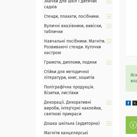
Значки для шкіл і дитячих
садків
Стенди, плакати, посібники.
Вуличні вказівники, вивіски,
таблички
Навчальні посібники. Магніти.
Розвиваючі стенди. Куточки
настрою
Грамоти, дипломи, подяки
Стійки для методичної
Яс
літератури, книг, зошитів
вл
Поліграфічна продукція.
Візитки, листівки
Декорації. Декоративні
вироби, інтер'єрні наклейки,
святкові прикраси
Дошка шкільна (аудиторна)
Магніти канцелярські