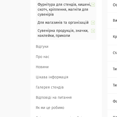
Фурнітура для стендів, кишені,
О
скотч, кріплення, магніти для
сувенірів
Ви
Для магазинів та організацій
Сувенірна продукція, значки,
наклейки, приколи
Кр
Відгуки
Ст
Про нас
Новини
Ти
Цікава інформація
Ти
Галерея стендів
Відповіді на питання
Ф
Як ми це робимо