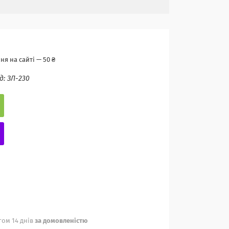
я на сайті — 50 ₴
д:
ЗЛ-230
ом 14 днів
за домовленістю