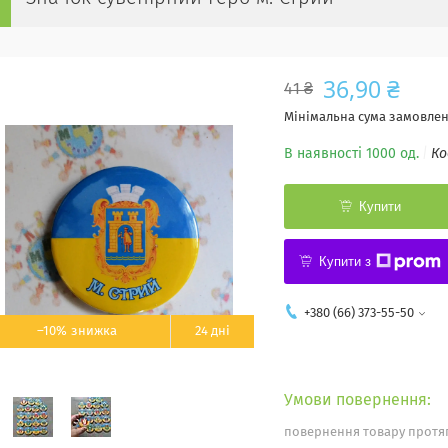
36,90 ₴
41 ₴
Мінімальна сума замовленн
В наявності 1000 од.
Ко
Купити
Купити з
+380 (66) 373-55-50
–10%
24 дні
повернення товару протяг